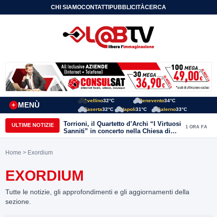
CHI SIAMO
CONTATTI
PUBBLICITÀ
CERCA
Avellino
32°C
Benevento
34°C
MENÙ
+
Caserta
32°C
Napoli
31°C
Salerno
33°C
Torrioni, il Quartetto d’Archi “I Virtuosi
ULTIME NOTIZIE
1 ORA FA
Sanniti” in concerto nella Chiesa di
San Michele Arcangelo
Home
> Exordium
EXORDIUM
Tutte le notizie, gli approfondimenti e gli aggiornamenti della
sezione.