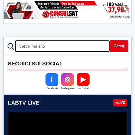
CERCA
Cerca
SEGUICI SUI SOCIAL
f
◎
▶
Facebook
Instagram
YouTube
LABTV LIVE
LIVE