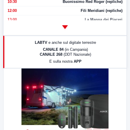
10:30
Buonissimo Red Roger (repliche)
12:00
Fili Meridiani (repliche)
13:00
La Mappa dei Piaceri
14:00
LabNews
17:00
LabNews (replica)
LABTV
e anche sul digitale terrestre
18:30
Di Faccia e di Profilo (repliche)
CANALE 84
(in Campania)
CANALE 268
(DDT Nazionale)
19:30
LabNews (Diretta)
E sulla nostra
APP
21:00
Free Sport
23:00
LabNews (replica)