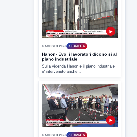
6 AGOSTO 2026
ATTUALITÀ
Hanon- Evo, i lavoratori dicono si al
piano industriale
Sulla vicenda Hanon e il piano industriale
e' intervenuto anche...
▶
6 AGOSTO 2026
ATTUALITÀ
Inaugurato il nuovo tratto della
SS212 Variante Fortorina
Un nuovo tassello per la viabilità del
Sannio e delle...