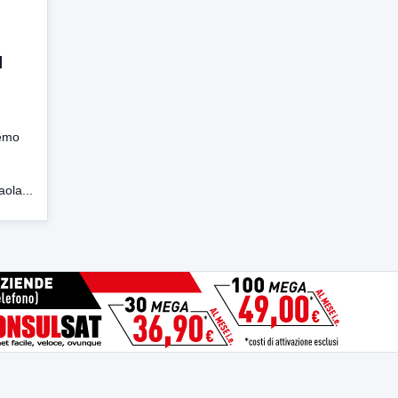
l
remo
ola...