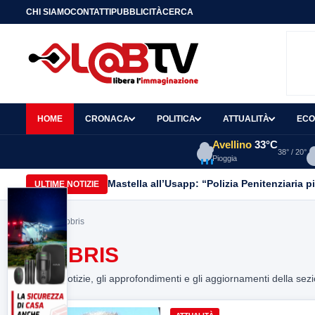
CHI SIAMO
CONTATTI
PUBBLICITÀ
CERCA
HOME
CRONACA
POLITICA
ATTUALITÀ
ECO
Avellino
33°C
38° / 20°
Pioggia
Mastella all’Usapp: “Polizia Penitenziaria p
ULTIME NOTIZIE
Home
> fabbris
FABBRIS
Tutte le notizie, gli approfondimenti e gli aggiornamenti della sez