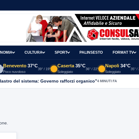
NOMIA
CULTURA
SPORT
PALINSESTO
FORMAT TV
Benevento
37°C
Caserta
35°C
Napoli
34°C
39° / 19°
36° / 22°
35° /
Poco nuvoloso
Soleggiato
Soleggiato
ilastro del sistema: Governo rafforzi organico”
4 MINUTI FA
ione.