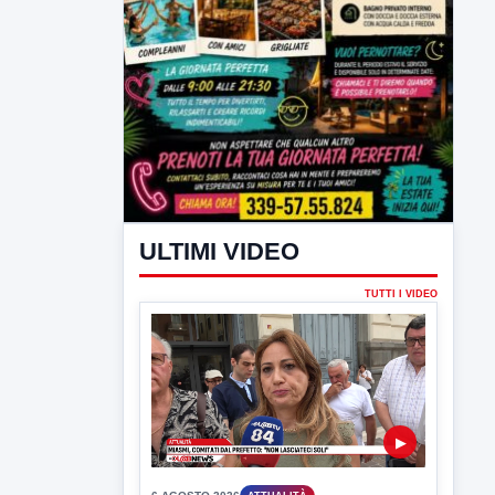
ULTIMI VIDEO
TUTTI I VIDEO
▶
6 AGOSTO 2026
ATTUALITÀ
Miasmi, Comitati dal Prefetto: non
lasciateci soli
Comitati dal Prefetto Moscarella. Oltre a
rendere noto il flash...