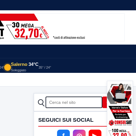
Salerno
34°C
 24°
35° / 24°
Soleggiato
CERCA
Cerca
SEGUICI SUI SOCIAL
f
◎
▶