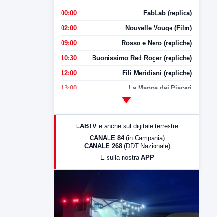
00:00
FabLab (replica)
02:00
Nouvelle Vouge (Film)
09:00
Rosso e Nero (repliche)
10:30
Buonissimo Red Roger (repliche)
12:00
Fili Meridiani (repliche)
13:00
La Mappa dei Piaceri
14:00
LabNews
17:00
LabNews (replica)
LABTV
e anche sul digitale terrestre
18:30
Di Faccia e di Profilo (repliche)
CANALE 84
(in Campania)
CANALE 268
(DDT Nazionale)
19:30
LabNews (Diretta)
E sulla nostra
APP
21:00
Free Sport
23:00
LabNews (replica)