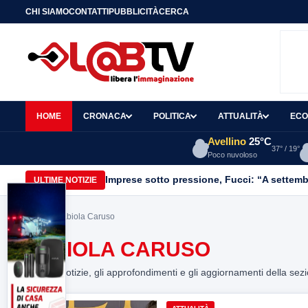
CHI SIAMO
CONTATTI
PUBBLICITÀ
CERCA
HOME
CRONACA
POLITICA
ATTUALITÀ
ECO
Avellino
25°C
37° / 19°
Poco nuvoloso
Imprese sotto pressione, Fucci: “A settemb
ULTIME NOTIZIE
Home
> Fabiola Caruso
FABIOLA CARUSO
Tutte le notizie, gli approfondimenti e gli aggiornamenti della sez