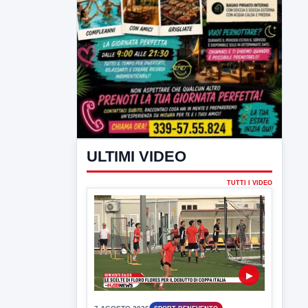
ULTIMI VIDEO
TUTTI I VIDEO
▶
7 AGOSTO 2026
SPORT BENEVENTO
Benevento Calcio: Le scelte di
Floro Flores per il debutto di Coppa
Italia