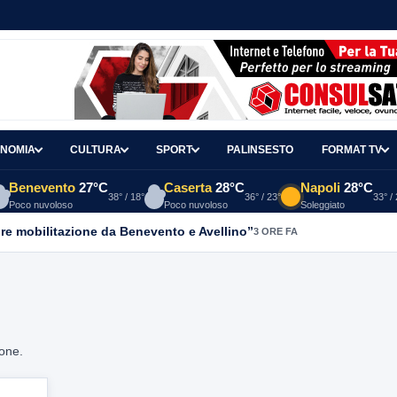
NOMIA
CULTURA
SPORT
PALINSESTO
FORMAT TV
Benevento
27°C
Caserta
28°C
Napoli
28°C
38° / 18°
36° / 23°
33° /
Poco nuvoloso
Poco nuvoloso
Soleggiato
re mobilitazione da Benevento e Avellino”
3 ORE FA
ione.