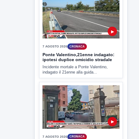
▶
7 AGOSTO 2026
CRONACA
Ponte Valentino,21enne indagato:
ipotesi duplice omicidio stradale
Incidente mortale a Ponte Valentino,
indagato il 21enne alla guida...
▶
7 AGOSTO 2026
CRONACA
Malore o aggressione? Sarà
l'autopsia a chiarire il giallo di Villa
Adriana
Sarà affidato con ogni probabilità all'inizio