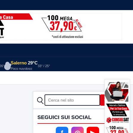
Salerno
29°C
 26°
33° / 25°
Poco nuvoloso
CERCA
Cerca
SEGUICI SUI SOCIAL
f
◎
▶