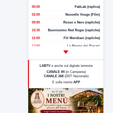
00:00
FabLab (replica)
02:00
Nouvelle Vouge (Film)
09:00
Rosso e Nero (repliche)
10:30
Buonissimo Red Roger (repliche)
12:00
Fili Meridiani (repliche)
13:00
La Mappa dei Piaceri
14:00
LabNews
17:00
LabNews (replica)
LABTV
e anche sul digitale terrestre
18:30
Di Faccia e di Profilo (repliche)
CANALE 84
(in Campania)
CANALE 268
(DDT Nazionale)
19:30
LabNews (Diretta)
E sulla nostra
APP
21:00
Free Sport
23:00
LabNews (replica)