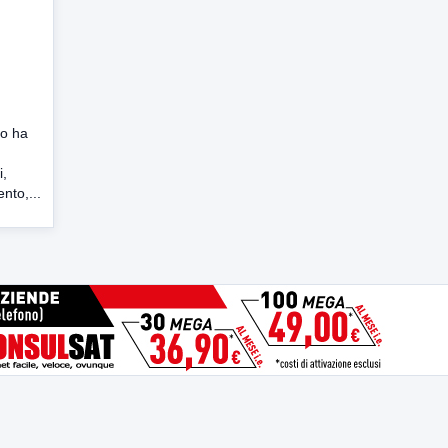
io ha
i,
nto,...