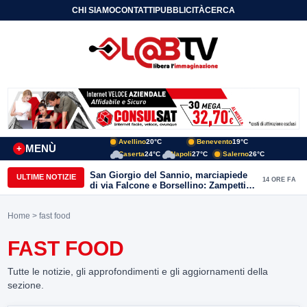
CHI SIAMO
CONTATTI
PUBBLICITÀ
CERCA
Avellino
20°C
Benevento
19°C
MENÙ
+
Caserta
24°C
Napoli
27°C
Salerno
26°C
San Giorgio del Sannio, marciapiede
ULTIME NOTIZIE
14 ORE FA
di via Falcone e Borsellino: Zampetti e
Lombardi replicano alle polemiche
Home
> fast food
FAST FOOD
Tutte le notizie, gli approfondimenti e gli aggiornamenti della
sezione.