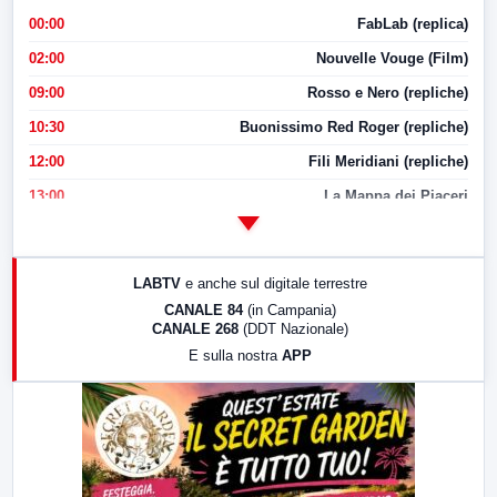
00:00
FabLab (replica)
02:00
Nouvelle Vouge (Film)
09:00
Rosso e Nero (repliche)
10:30
Buonissimo Red Roger (repliche)
12:00
Fili Meridiani (repliche)
13:00
La Mappa dei Piaceri
14:00
LabNews
17:00
LabNews (replica)
LABTV
e anche sul digitale terrestre
18:30
Di Faccia e di Profilo (repliche)
CANALE 84
(in Campania)
CANALE 268
(DDT Nazionale)
19:30
LabNews (Diretta)
E sulla nostra
APP
21:00
Free Sport
23:00
LabNews (replica)