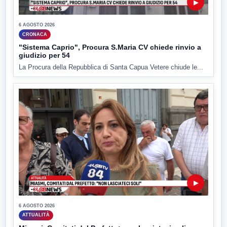
▶
6 AGOSTO 2026
CRONACA
"Sistema Caprio", Procura S.Maria CV chiede rinvio a
giudizio per 54
La Procura della Repubblica di Santa Capua Vetere chiude le...
▶
6 AGOSTO 2026
ATTUALITÀ