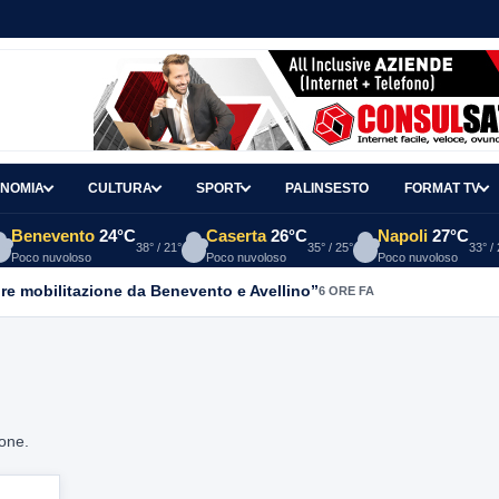
NOMIA
CULTURA
SPORT
PALINSESTO
FORMAT TV
Benevento
24°C
Caserta
26°C
Napoli
27°C
38° / 21°
35° / 25°
33° /
Poco nuvoloso
Poco nuvoloso
Poco nuvoloso
re mobilitazione da Benevento e Avellino”
6 ORE FA
ione.