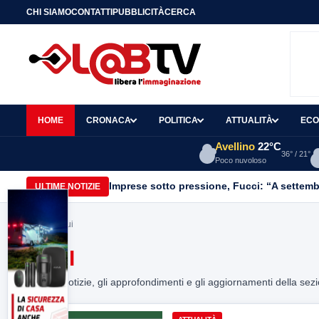
CHI SIAMO
CONTATTI
PUBBLICITÀ
CERCA
HOME
CRONACA
POLITICA
ATTUALITÀ
ECO
Avellino
22°C
36° / 21°
Poco nuvoloso
Imprese sotto pressione, Fucci: “A settemb
ULTIME NOTIZIE
Home
> faui
FAUI
Tutte le notizie, gli approfondimenti e gli aggiornamenti della sez