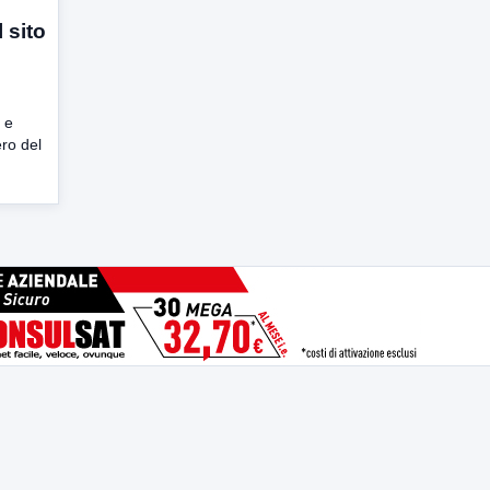
 sito
 e
ero del