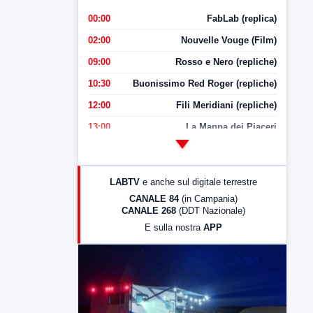
00:00
FabLab (replica)
02:00
Nouvelle Vouge (Film)
09:00
Rosso e Nero (repliche)
10:30
Buonissimo Red Roger (repliche)
12:00
Fili Meridiani (repliche)
13:00
La Mappa dei Piaceri
14:00
LabNews
17:00
LabNews (replica)
LABTV
e anche sul digitale terrestre
18:30
Di Faccia e di Profilo (repliche)
CANALE 84
(in Campania)
CANALE 268
(DDT Nazionale)
19:30
LabNews (Diretta)
E sulla nostra
APP
21:00
Free Sport
23:00
LabNews (replica)