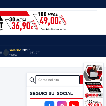
Salerno
28°C
 26°
34° / 27°
Nebbia
CERCA
Cerca
SEGUICI SUI SOCIAL
f
◎
▶