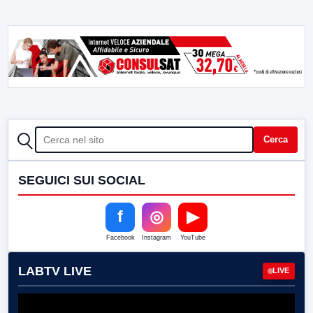
CERCA
Cerca
SEGUICI SUI SOCIAL
f
◎
▶
Facebook
Instagram
YouTube
LABTV LIVE
LIVE