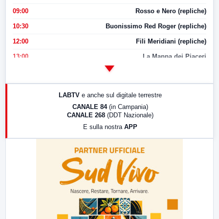
09:00
Rosso e Nero (repliche)
10:30
Buonissimo Red Roger (repliche)
12:00
Fili Meridiani (repliche)
13:00
La Mappa dei Piaceri
14:00
LabNews
17:00
LabNews (replica)
LABTV
e anche sul digitale terrestre
18:30
Di Faccia e di Profilo (repliche)
CANALE 84
(in Campania)
CANALE 268
(DDT Nazionale)
19:30
LabNews (Diretta)
E sulla nostra
APP
21:00
Free Sport
23:00
LabNews (replica)