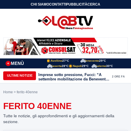
CHI SIAMO
CONTATTI
PUBBLICITÀ
CERCA
Avellino
27°C
Benevento
29°C
MENÙ
+
Caserta
28°C
Napoli
29°C
Salerno
30°C
Imprese sotto pressione, Fucci: “A
ULTIME NOTIZIE
2 ORE FA
settembre mobilitazione da Benevento
e Avellino”
Home
> ferito 40enne
FERITO 40ENNE
Tutte le notizie, gli approfondimenti e gli aggiornamenti della
sezione.