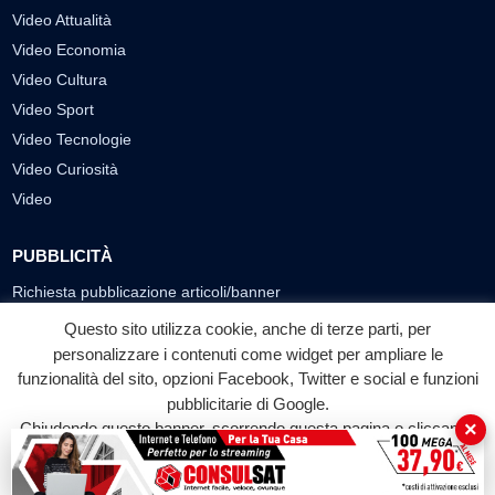
Video Attualità
Video Economia
Video Cultura
Video Sport
Video Tecnologie
Video Curiosità
Video
PUBBLICITÀ
Richiesta pubblicazione articoli/banner
Questo sito utilizza cookie, anche di terze parti, per
SEGUICI SUI SOCIAL
personalizzare i contenuti come widget per ampliare le
f
◎
▶
funzionalità del sito, opzioni Facebook, Twitter e social e funzioni
pubblicitarie di Google.
Facebook
Instagram
YouTube
×
Chiudendo questo banner, scorrendo questa pagina o cliccando
su qualunque suo elemento acconsenti all'uso dei cookie.
© 2026 LABTV - Tutti i diritti riservati
Accetta