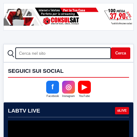
CERCA
Cerca
SEGUICI SUI SOCIAL
f
◎
▶
Facebook
Instagram
YouTube
LABTV LIVE
LIVE