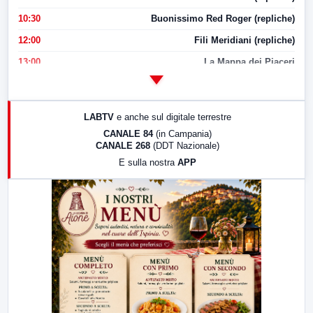
10:30
Buonissimo Red Roger (repliche)
12:00
Fili Meridiani (repliche)
13:00
La Mappa dei Piaceri
14:00
LabNews
17:00
LabNews (replica)
LABTV
e anche sul digitale terrestre
18:30
Di Faccia e di Profilo (repliche)
CANALE 84
(in Campania)
CANALE 268
(DDT Nazionale)
19:30
LabNews (Diretta)
E sulla nostra
APP
21:00
Free Sport
23:00
LabNews (replica)