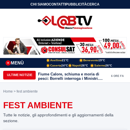
CHI SIAMO
CONTATTI
PUBBLICITÀ
CERCA
Avellino
21°C
Benevento
19°C
MENÙ
+
Caserta
24°C
Napoli
26°C
Salerno
26°C
Fiume Calore, schiuma e moria di
ULTIME NOTIZIE
6 ORE FA
pesci: Borrelli interroga i Ministri.
“Benevento paga l’assenza del
depuratore
Home
> fest ambiente
FEST AMBIENTE
Tutte le notizie, gli approfondimenti e gli aggiornamenti della
sezione.