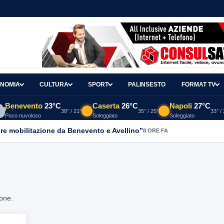
NOMIA
CULTURA
SPORT
PALINSESTO
FORMAT TV
Benevento
23°C
Caserta
26°C
Napoli
27°C
38° / 21°
35° / 25°
33° /
Poco nuvoloso
Soleggiato
Soleggiato
re mobilitazione da Benevento e Avellino”
8 ORE FA
ione.