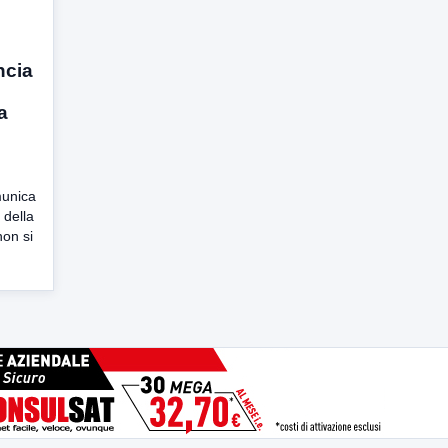
ncia
a
munica
 della
non si