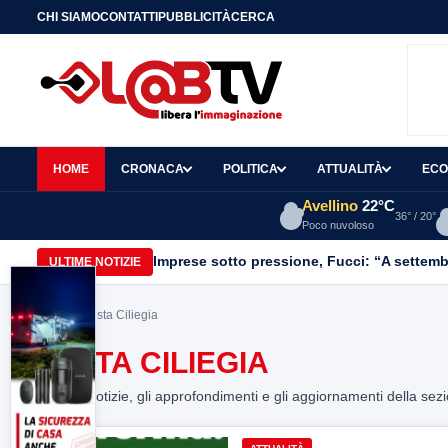
CHI SIAMO
CONTATTI
PUBBLICITÀ
CERCA
HOME
CRONACA
POLITICA
ATTUALITÀ
ECO
Avellino
22°C
36° / 20°
Poco nuvoloso
Imprese sotto pressione, Fucci: “A settemb
ULTIME NOTIZIE
Home
> Festa Ciliegia
FESTA CILIEGIA
Tutte le notizie, gli approfondimenti e gli aggiornamenti della sez