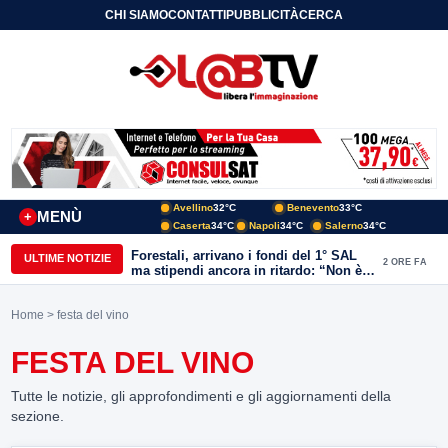
CHI SIAMO
CONTATTI
PUBBLICITÀ
CERCA
Avellino
32°C
Benevento
33°C
MENÙ
+
Caserta
34°C
Napoli
34°C
Salerno
34°C
Forestali, arrivano i fondi del 1° SAL
ULTIME NOTIZIE
2 ORE FA
ma stipendi ancora in ritardo: “Non è
più sostenibile”
Home
> festa del vino
FESTA DEL VINO
Tutte le notizie, gli approfondimenti e gli aggiornamenti della
sezione.