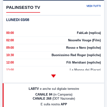
VEDI TUTTI
PALINSESTO TV
LUNEDI 03/08
00:00
FabLab (replica)
02:00
Nouvelle Vouge (Film)
09:00
Rosso e Nero (repliche)
10:30
Buonissimo Red Roger (repliche)
12:00
Fili Meridiani (repliche)
13:00
La Mappa dei Piaceri
14:00
LabNews
17:00
LabNews (replica)
LABTV
e anche sul digitale terrestre
18:30
Di Faccia e di Profilo (repliche)
CANALE 84
(in Campania)
CANALE 268
(DDT Nazionale)
19:30
LabNews (Diretta)
E sulla nostra
APP
21:00
Free Sport