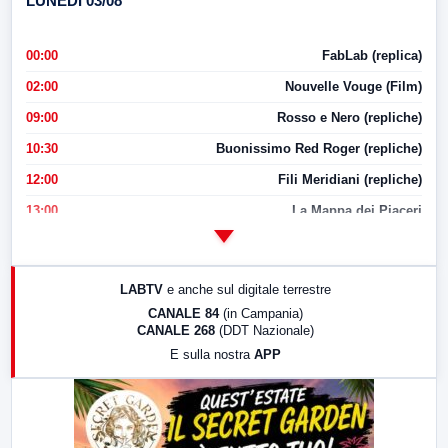
LUNEDI 03/08
00:00
FabLab (replica)
02:00
Nouvelle Vouge (Film)
09:00
Rosso e Nero (repliche)
10:30
Buonissimo Red Roger (repliche)
12:00
Fili Meridiani (repliche)
13:00
La Mappa dei Piaceri
14:00
LabNews
17:00
LabNews (replica)
LABTV
e anche sul digitale terrestre
18:30
Di Faccia e di Profilo (repliche)
CANALE 84
(in Campania)
CANALE 268
(DDT Nazionale)
19:30
LabNews (Diretta)
E sulla nostra
APP
21:00
Free Sport
23:00
LabNews (replica)