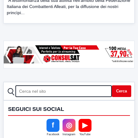
“A testimonianza della sua attività nell’ambito della Federazione
Italiana dei Combattenti Alleati, per la diffusione dei nostri
princìpi...
CERCA
Cerca
SEGUICI SUI SOCIAL
f
◎
▶
Facebook
Instagram
YouTube