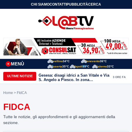
CHI SIAMO
CONTATTI
PUBBLICITÀ
CERCA
Avellino
34°C
Benevento
36°C
MENÙ
+
Caserta
35°C
Napoli
33°C
Salerno
33°C
Gesesa: disagi idrici a San Vitale e Via
ULTIME NOTIZIE
3 ORE FA
S. Angelo a Piesco. In zona
posizionata l’autobotte
Home
> FIdCA
FIDCA
Tutte le notizie, gli approfondimenti e gli aggiornamenti della
sezione.