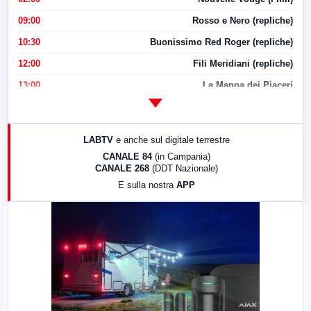
09:00
Rosso e Nero (repliche)
10:30
Buonissimo Red Roger (repliche)
12:00
Fili Meridiani (repliche)
13:00
La Mappa dei Piaceri
14:00
LabNews
17:00
LabNews (replica)
LABTV
e anche sul digitale terrestre
18:30
Di Faccia e di Profilo (repliche)
CANALE 84
(in Campania)
CANALE 268
(DDT Nazionale)
19:30
LabNews (Diretta)
E sulla nostra
APP
21:00
Free Sport
23:00
LabNews (replica)