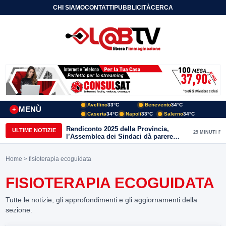
CHI SIAMO
CONTATTI
PUBBLICITÀ
CERCA
Avellino
33°C
Benevento
34°C
MENÙ
+
Caserta
34°C
Napoli
33°C
Salerno
34°C
Rendiconto 2025 della Provincia,
ULTIME NOTIZIE
29 MINUTI FA
l’Assemblea dei Sindaci dà parere
favorevole all’unanimità
Home
> fisioterapia ecoguidata
FISIOTERAPIA ECOGUIDATA
Tutte le notizie, gli approfondimenti e gli aggiornamenti della
sezione.