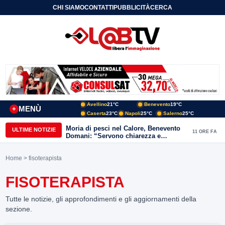
CHI SIAMO
CONTATTI
PUBBLICITÀ
CERCA
Avellino
21°C
Benevento
19°C
MENÙ
+
Caserta
23°C
Napoli
25°C
Salerno
25°C
Moria di pesci nel Calore, Benevento
ULTIME NOTIZIE
11 ORE FA
Domani: “Servono chiarezza e
approfondimenti sulla gestione
ambientale”
Home
> fisoterapista
FISOTERAPISTA
Tutte le notizie, gli approfondimenti e gli aggiornamenti della
sezione.