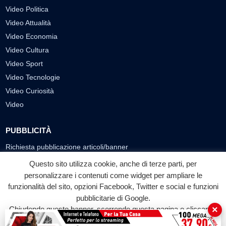
Video Politica
Video Attualità
Video Economia
Video Cultura
Video Sport
Video Tecnologie
Video Curiosità
Video
PUBBLICITÀ
Richiesta pubblicazione articoli/banner
Questo sito utilizza cookie, anche di terze parti, per
SEGUICI SUI SOCIAL
personalizzare i contenuti come widget per ampliare le
funzionalità del sito, opzioni Facebook, Twitter e social e funzioni
f
◎
▶
pubblicitarie di Google.
Facebook
Instagram
YouTube
×
Chiudendo questo banner, scorrendo questa pagina o cliccando
su qualunque suo elemento acconsenti all'uso dei cookie.