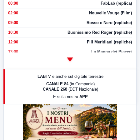
00:00
FabLab (replica)
02:00
Nouvelle Vouge (Film)
09:00
Rosso e Nero (repliche)
10:30
Buonissimo Red Roger (repliche)
12:00
Fili Meridiani (repliche)
13:00
La Mappa dei Piaceri
14:00
LabNews
17:00
LabNews (replica)
LABTV
e anche sul digitale terrestre
18:30
Di Faccia e di Profilo (repliche)
CANALE 84
(in Campania)
CANALE 268
(DDT Nazionale)
19:30
LabNews (Diretta)
E sulla nostra
APP
21:00
Free Sport
23:00
LabNews (replica)