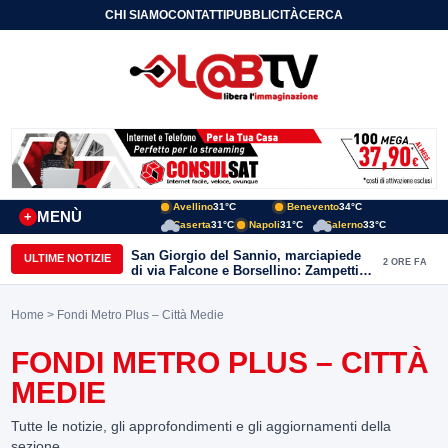
CHI SIAMO
CONTATTI
PUBBLICITÀ
CERCA
Avellino
31°C
Benevento
34°C
MENÙ
+
Caserta
31°C
Napoli
31°C
Salerno
33°C
San Giorgio del Sannio, marciapiede
ULTIME NOTIZIE
2 ORE FA
di via Falcone e Borsellino: Zampetti e
Lombardi replicano alle polemiche
Home
> Fondi Metro Plus – Città Medie
FONDI METRO PLUS – CITTÀ
MEDIE
Tutte le notizie, gli approfondimenti e gli aggiornamenti della
sezione.