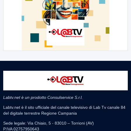
Labtv.net è un prodotto Consulservice S.r.l.
Labtv.net è il sito ufficiale del canale televisivo di Lab Tv canale 84
del digitale terrestre Regione Campania
Sede legale: Via Chiaio, 5 - 83010 – Torrioni (AV)
P.IVA 02757950643