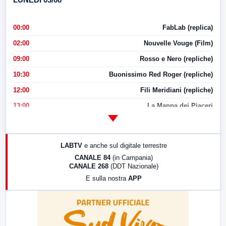
00:00
FabLab (replica)
02:00
Nouvelle Vouge (Film)
09:00
Rosso e Nero (repliche)
10:30
Buonissimo Red Roger (repliche)
12:00
Fili Meridiani (repliche)
13:00
La Mappa dei Piaceri
14:00
LabNews
17:00
LabNews (replica)
LABTV
e anche sul digitale terrestre
18:30
Di Faccia e di Profilo (repliche)
CANALE 84
(in Campania)
CANALE 268
(DDT Nazionale)
19:30
LabNews (Diretta)
E sulla nostra
APP
21:00
Free Sport
23:00
LabNews (replica)