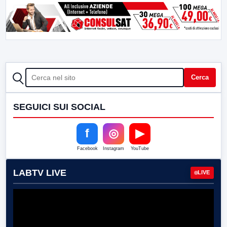
CERCA
Cerca
SEGUICI SUI SOCIAL
f
◎
▶
Facebook
Instagram
YouTube
LABTV LIVE
LIVE