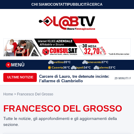
CHI SIAMO
CONTATTI
PUBBLICITÀ
CERCA
Avellino
35°C
Benevento
37°C
MENÙ
+
Caserta
36°C
Napoli
34°C
Salerno
33°C
Carcere di Lauro, tre detenute incinte:
ULTIME NOTIZIE
29 MINUTI FA
l’allarme di Ciambriello
Home
> Francesco Del Grosso
FRANCESCO DEL GROSSO
Tutte le notizie, gli approfondimenti e gli aggiornamenti della
sezione.