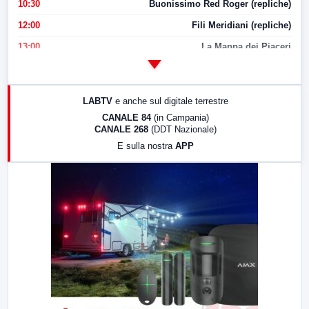
10:30
Buonissimo Red Roger (repliche)
12:00
Fili Meridiani (repliche)
13:00
La Mappa dei Piaceri
14:00
LabNews
17:00
LabNews (replica)
LABTV
e anche sul digitale terrestre
18:30
Di Faccia e di Profilo (repliche)
CANALE 84
(in Campania)
CANALE 268
(DDT Nazionale)
19:30
LabNews (Diretta)
E sulla nostra
APP
21:00
Free Sport
23:00
LabNews (replica)