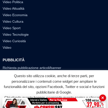
Video Politica
Video Attualità
Video Economia
Video Cultura
Video Sport
Video Tecnologie
Video Curiosità
Video
PUBBLICITÀ
Richiesta pubblicazione articoli/banner
Questo sito utilizza cookie, anche di terze parti, per
SEGUICI SUI SOCIAL
personalizzare i contenuti come widget per ampliare le
funzionalità del sito, opzioni Facebook, Twitter e social e funzioni
f
◎
▶
pubblicitarie di Google.
Facebook
Instagram
YouTube
×
Chiudendo questo banner, scorrendo questa pagina o cliccando
su qualunque suo elemento acconsenti all'uso dei cookie.