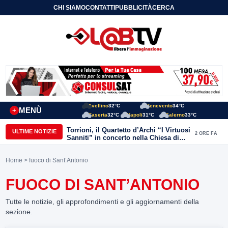
CHI SIAMO
CONTATTI
PUBBLICITÀ
CERCA
Avellino
32°C
Benevento
34°C
MENÙ
+
Caserta
32°C
Napoli
31°C
Salerno
33°C
Torrioni, il Quartetto d’Archi “I Virtuosi
ULTIME NOTIZIE
2 ORE FA
Sanniti” in concerto nella Chiesa di
San Michele Arcangelo
Home
> fuoco di Sant’Antonio
FUOCO DI SANT’ANTONIO
Tutte le notizie, gli approfondimenti e gli aggiornamenti della
sezione.