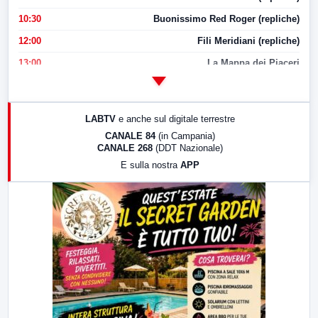
10:30
Buonissimo Red Roger (repliche)
12:00
Fili Meridiani (repliche)
13:00
La Mappa dei Piaceri
14:00
LabNews
17:00
LabNews (replica)
LABTV
e anche sul digitale terrestre
18:30
Di Faccia e di Profilo (repliche)
CANALE 84
(in Campania)
CANALE 268
(DDT Nazionale)
19:30
LabNews (Diretta)
E sulla nostra
APP
21:00
Free Sport
23:00
LabNews (replica)