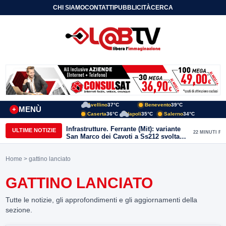
CHI SIAMO
CONTATTI
PUBBLICITÀ
CERCA
Avellino
37°C
Benevento
39°C
MENÙ
+
Caserta
36°C
Napoli
35°C
Salerno
34°C
Infrastrutture. Ferrante (Mit): variante
ULTIME NOTIZIE
22 MINUTI FA
San Marco dei Cavoti a Ss212 svolta
per il Sannio. Avanti con rilancio aree
interne
Home
> gattino lanciato
GATTINO LANCIATO
Tutte le notizie, gli approfondimenti e gli aggiornamenti della
sezione.