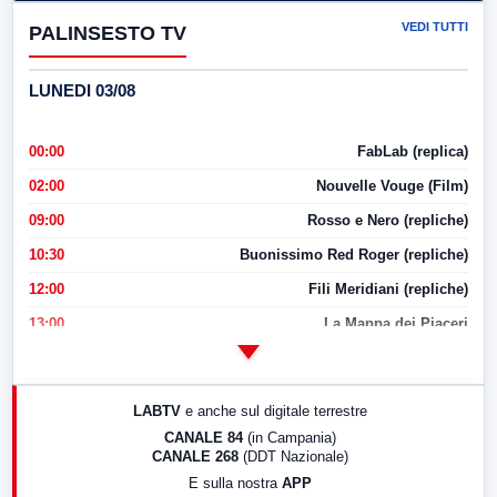
VEDI TUTTI
PALINSESTO TV
LUNEDI 03/08
00:00
FabLab (replica)
02:00
Nouvelle Vouge (Film)
09:00
Rosso e Nero (repliche)
10:30
Buonissimo Red Roger (repliche)
12:00
Fili Meridiani (repliche)
13:00
La Mappa dei Piaceri
14:00
LabNews
17:00
LabNews (replica)
LABTV
e anche sul digitale terrestre
18:30
Di Faccia e di Profilo (repliche)
CANALE 84
(in Campania)
CANALE 268
(DDT Nazionale)
19:30
LabNews (Diretta)
E sulla nostra
APP
21:00
Free Sport