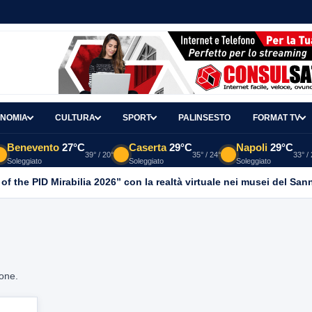
NOMIA
CULTURA
SPORT
PALINSESTO
FORMAT TV
Benevento
27°C
Caserta
29°C
Napoli
29°C
39° / 20°
35° / 24°
33° /
Soleggiato
Soleggiato
Soleggiato
 of the PID Mirabilia 2026” con la realtà virtuale nei musei del San
ione.