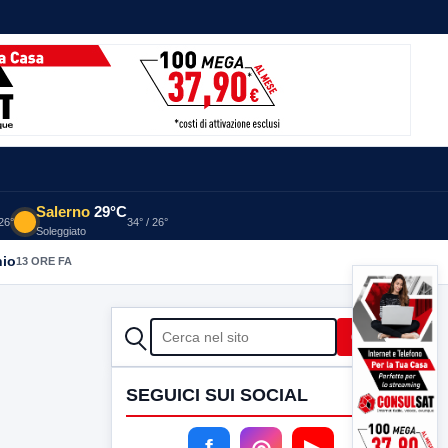
Salerno
29°C
 26°
34° / 26°
Soleggiato
nio
13 ORE FA
CERCA
Cerca
SEGUICI SUI SOCIAL
f
◎
▶