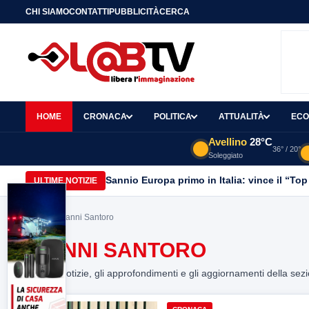
CHI SIAMO
CONTATTI
PUBBLICITÀ
CERCA
HOME
CRONACA
POLITICA
ATTUALITÀ
ECO
Avellino
28°C
36° / 20°
Soleggiato
Sannio Europa primo in Italia: vince il “Top
ULTIME NOTIZIE
Home
> Gianni Santoro
GIANNI SANTORO
Tutte le notizie, gli approfondimenti e gli aggiornamenti della sez