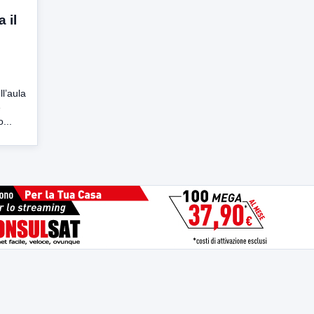
 il
ll’aula
è
...