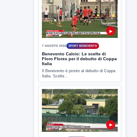
▶
7 AGOSTO 2026
SPORT BENEVENTO
Benevento Calcio: Le scelte di
Floro Flores per il debutto di Coppa
Italia
Il Benevento è pronto al debutto di Coppa
Italia. Scelte...
▶
7 AGOSTO 2026
ATTUALITÀ
Miasmi e Calore, l'ASL parla
attraverso il Comune
Nessuna nuova moria di pesci e nessuna
criticità igienico-sanitaria nel...