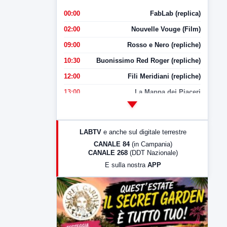
00:00
FabLab (replica)
02:00
Nouvelle Vouge (Film)
09:00
Rosso e Nero (repliche)
10:30
Buonissimo Red Roger (repliche)
12:00
Fili Meridiani (repliche)
13:00
La Mappa dei Piaceri
14:00
LabNews
17:00
LabNews (replica)
LABTV
e anche sul digitale terrestre
18:30
Di Faccia e di Profilo (repliche)
CANALE 84
(in Campania)
CANALE 268
(DDT Nazionale)
19:30
LabNews (Diretta)
E sulla nostra
APP
21:00
Free Sport
23:00
LabNews (replica)