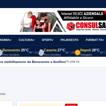
NOMIA
CULTURA
SPORT
PALINSESTO
FORMAT TV
Benevento
25°C
Caserta
27°C
Napoli
28°C
38° / 21°
35° / 25°
33° /
Poco nuvoloso
Poco nuvoloso
Soleggiato
re mobilitazione da Benevento e Avellino”
5 ORE FA
ione.