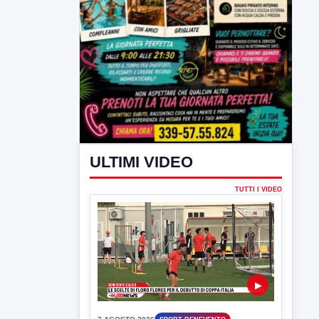
ULTIMI VIDEO
TUTTI I VIDEO
▶
7 AGOSTO 2026
SPORT BENEVENTO
Benevento Calcio: Le scelte di
Floro Flores per il debutto di Coppa
Italia