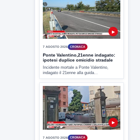
▶
7 AGOSTO 2026
CRONACA
Ponte Valentino,21enne indagato:
ipotesi duplice omicidio stradale
Incidente mortale a Ponte Valentino,
indagato il 21enne alla guida...
▶
7 AGOSTO 2026
CRONACA
Malore o aggressione? Sarà
l'autopsia a chiarire il giallo di Villa
Adriana
Sarà affidato con ogni probabilità all'inizio