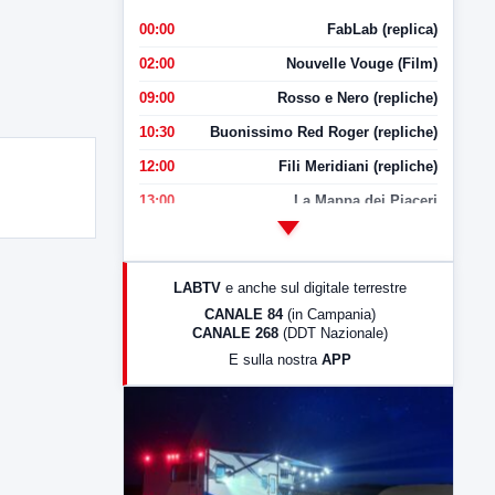
00:00
FabLab (replica)
02:00
Nouvelle Vouge (Film)
09:00
Rosso e Nero (repliche)
10:30
Buonissimo Red Roger (repliche)
12:00
Fili Meridiani (repliche)
13:00
La Mappa dei Piaceri
14:00
LabNews
17:00
LabNews (replica)
LABTV
e anche sul digitale terrestre
18:30
Di Faccia e di Profilo (repliche)
CANALE 84
(in Campania)
CANALE 268
(DDT Nazionale)
19:30
LabNews (Diretta)
E sulla nostra
APP
21:00
Free Sport
23:00
LabNews (replica)