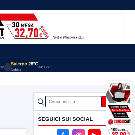
Salerno
28°C
 26°
34° / 27°
Nebbia
CERCA
Cerca
SEGUICI SUI SOCIAL
f
◎
▶