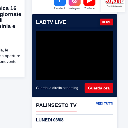
ica 16
Facebook
Instagram
YouTube
giornate
li
LABTV LIVE
LIVE
inia e
a, le
con aperture
 Benevento
Guarda ora
Guarda la diretta streaming
VEDI TUTTI
PALINSESTO TV
LUNEDI 03/08