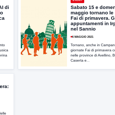
EVENTI
I di
Sabato 15 e domen
to
maggio tornano le 
ca
Fai di primavera. G
appuntamenti in Irp
nel Sannio
6 MAGGIO 2021
nto
Tornano, anche in Campani
Musica
giornate Fai di primavera 
erina
nelle province di Avellino,
Caserta e...
era:
elle