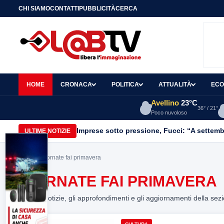
CHI SIAMO
CONTATTI
PUBBLICITÀ
CERCA
HOME
CRONACA
POLITICA
ATTUALITÀ
ECO
Avellino
23°C
36° / 21°
Poco nuvoloso
Imprese sotto pressione, Fucci: “A settemb
ULTIME NOTIZIE
Home
> giornate fai primavera
GIORNATE FAI PRIMAVERA
Tutte le notizie, gli approfondimenti e gli aggiornamenti della sez