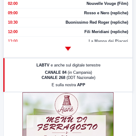
02:00
Nouvelle Vouge (Film)
09:00
Rosso e Nero (repliche)
10:30
Buonissimo Red Roger (repliche)
12:00
Fili Meridiani (repliche)
13:00
La Mappa dei Piaceri
14:00
LabNews
17:00
LabNews (replica)
LABTV
e anche sul digitale terrestre
18:30
Di Faccia e di Profilo (repliche)
CANALE 84
(in Campania)
CANALE 268
(DDT Nazionale)
19:30
LabNews (Diretta)
E sulla nostra
APP
21:00
Free Sport
23:00
LabNews (replica)