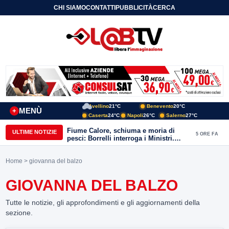
CHI SIAMO
CONTATTI
PUBBLICITÀ
CERCA
Avellino
21°C
Benevento
20°C
MENÙ
+
Caserta
24°C
Napoli
26°C
Salerno
27°C
Fiume Calore, schiuma e moria di
ULTIME NOTIZIE
5 ORE FA
pesci: Borrelli interroga i Ministri.
“Benevento paga l’assenza del
depuratore
Home
> giovanna del balzo
GIOVANNA DEL BALZO
Tutte le notizie, gli approfondimenti e gli aggiornamenti della
sezione.