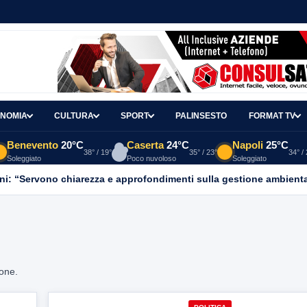
NOMIA
CULTURA
SPORT
PALINSESTO
FORMAT TV
Benevento
20°C
Caserta
24°C
Napoli
25°C
38° / 19°
35° / 23°
34° /
Soleggiato
Poco nuvoloso
Soleggiato
ni: “Servono chiarezza e approfondimenti sulla gestione ambient
ione.