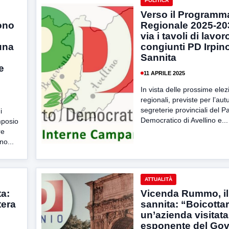
POLITICA
Verso il Programm
ono
Regionale 2025-203
via i tavoli di lavor
una
congiunti PD Irpin
Sannita
e
11 APRILE 2025
In vista delle prossime elez
regionali, previste per l’aut
segreterie provinciali del Pa
i
Democratico di Avellino e...
mposio
re
no...
ATTUALITÀ
ta:
Vicenda Rummo, i
tera
sannita: “Boicotta
un’azienda visitat
esponente del Gov