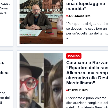
una stupidaggine
n causa
inaudita”
 Roma
ma di
25 GENNAIO 2024
“Per quanto ci riguarda, è 
se dovessimo scegliere un 
per un’eccellenza del territ
a...
POLITICA
a,
Cacciano e Razzan
“Ripartire dalla st
fica
Alleanza, ma semp
alternativi alla Dest
Mastellismo”
17 APRILE 2023
ano,
nte del
Riceviamo e pubblichiamo
di
dichiarazione congiunta del
e della Presidente Provincia