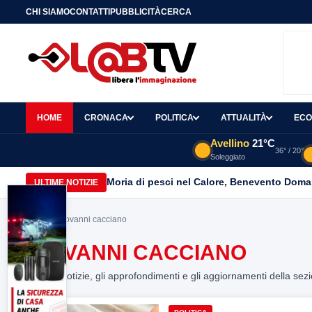
CHI SIAMO
CONTATTI
PUBBLICITÀ
CERCA
HOME
CRONACA
POLITICA
ATTUALITÀ
ECO
Avellino
21°C
36° / 20°
Soleggiato
Moria di pesci nel Calore, Benevento Doma
ULTIME NOTIZIE
Home
> giovanni cacciano
GIOVANNI CACCIANO
Tutte le notizie, gli approfondimenti e gli aggiornamenti della sez