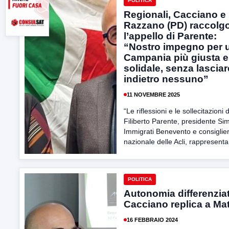
POLITICA
Regionali, Cacciano e
Razzano (PD) raccolg
l’appello di Parente:
“Nostro impegno per 
Campania più giusta e
solidale, senza lasciar
indietro nessuno”
11 NOVEMBRE 2025
“Le riflessioni e le sollecitazioni d
Filiberto Parente, presidente Si
Immigrati Benevento e consiglie
nazionale delle Acli, rappresenta
POLITICA
Autonomia differenzia
Cacciano replica a Ma
16 FEBBRAIO 2024