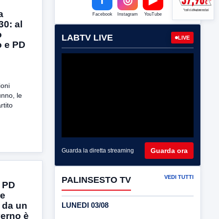
a
Facebook
Instagram
YouTube
0: al
o
LABTV LIVE
LIVE
o e PD
ioni
unno, le
rtito
Guarda ora
Guarda la diretta streaming
VEDI TUTTI
PALINSESTO TV
l PD
re
a da un
LUNEDI 03/08
erno è