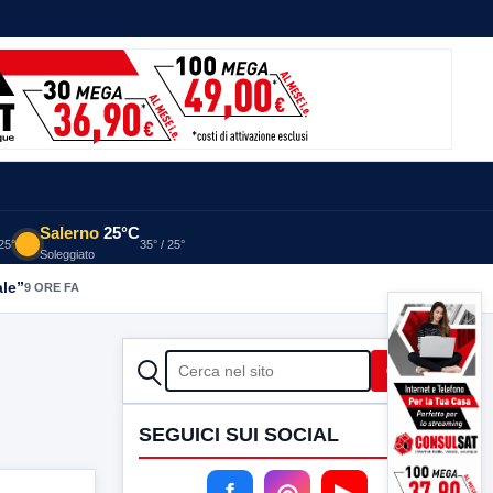
Salerno
25°C
 25°
35° / 25°
Soleggiato
ale”
9 ORE FA
CERCA
Cerca
SEGUICI SUI SOCIAL
f
◎
▶