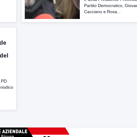
Partito Democratico, Giova
Cacciano e Rosa...
nde
 del
o
l PD
riodico