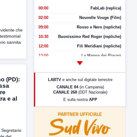
00:00
FabLab (replica)
02:00
Nouvelle Vouge (Film)
09:00
Rosso e Nero (repliche)
evidente che
testimonial
10:30
Buonissimo Red Roger (repliche)
orio sannita
12:00
Fili Meridiani (repliche)
13:00
La Mappa dei Piaceri
14:00
LabNews
17:00
LabNews (replica)
o (PD):
LABTV
e anche sul digitale terrestre
18:30
Di Faccia e di Profilo (repliche)
essa
CANALE 84
(in Campania)
re
CANALE 268
(DDT Nazionale)
19:30
LabNews (Diretta)
ra e al
E sulla nostra
APP
21:00
Free Sport
23:00
LabNews (replica)
 Segretario
le del