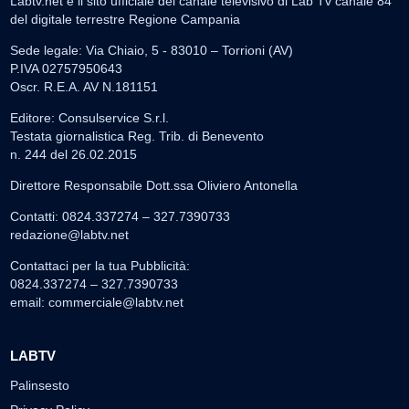
Labtv.net è il sito ufficiale del canale televisivo di Lab Tv canale 84
del digitale terrestre Regione Campania
Sede legale: Via Chiaio, 5 - 83010 – Torrioni (AV)
P.IVA 02757950643
Oscr. R.E.A. AV N.181151
Editore: Consulservice S.r.l.
Testata giornalistica Reg. Trib. di Benevento
n. 244 del 26.02.2015
Direttore Responsabile Dott.ssa Oliviero Antonella
Contatti: 0824.337274 – 327.7390733
redazione@labtv.net
Contattaci per la tua Pubblicità:
0824.337274 – 327.7390733
email:
commerciale@labtv.net
LABTV
Palinsesto