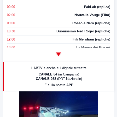
00:00
FabLab (replica)
02:00
Nouvelle Vouge (Film)
09:00
Rosso e Nero (repliche)
10:30
Buonissimo Red Roger (repliche)
12:00
Fili Meridiani (repliche)
13:00
La Mappa dei Piaceri
14:00
LabNews
17:00
LabNews (replica)
LABTV
e anche sul digitale terrestre
18:30
Di Faccia e di Profilo (repliche)
CANALE 84
(in Campania)
CANALE 268
(DDT Nazionale)
19:30
LabNews (Diretta)
E sulla nostra
APP
21:00
Free Sport
23:00
LabNews (replica)