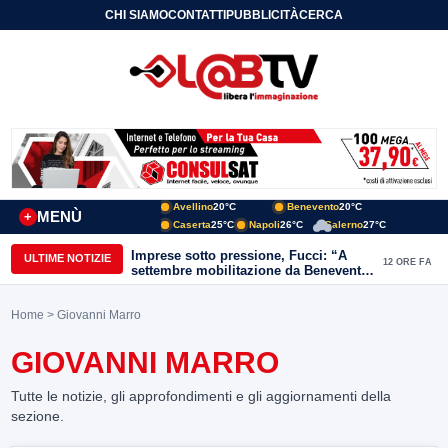
CHI SIAMO
CONTATTI
PUBBLICITÀ
CERCA
Avellino
20°C
Benevento
20°C
MENÙ
+
Caserta
25°C
Napoli
26°C
Salerno
27°C
Imprese sotto pressione, Fucci: “A
ULTIME NOTIZIE
12 ORE FA
settembre mobilitazione da Benevento
e Avellino”
Home
> Giovanni Marro
GIOVANNI MARRO
Tutte le notizie, gli approfondimenti e gli aggiornamenti della
sezione.