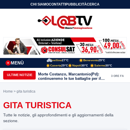
CHI SIAMO
CONTATTI
PUBBLICITÀ
CERCA
Avellino
27°C
Benevento
29°C
MENÙ
+
Caserta
29°C
Napoli
30°C
Salerno
30°C
Morte Costanzo, Marcantonio(Pd):
ULTIME NOTIZIE
3 ORE FA
continueremo le tue battaglie per il
Sannio
Home
> gita turistica
GITA TURISTICA
Tutte le notizie, gli approfondimenti e gli aggiornamenti della
sezione.