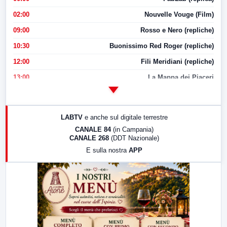
02:00
Nouvelle Vouge (Film)
09:00
Rosso e Nero (repliche)
10:30
Buonissimo Red Roger (repliche)
12:00
Fili Meridiani (repliche)
13:00
La Mappa dei Piaceri
14:00
LabNews
17:00
LabNews (replica)
LABTV
e anche sul digitale terrestre
18:30
Di Faccia e di Profilo (repliche)
CANALE 84
(in Campania)
CANALE 268
(DDT Nazionale)
19:30
LabNews (Diretta)
E sulla nostra
APP
21:00
Free Sport
23:00
LabNews (replica)