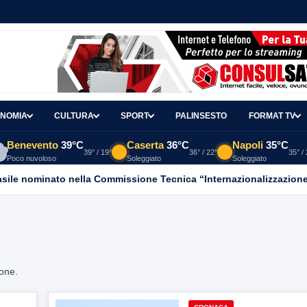
NOMIA
CULTURA
SPORT
PALINSESTO
FORMAT TV
Benevento
39°C
Caserta
36°C
Napoli
35°C
39° / 19°
36° / 22°
35° /
Poco nuvoloso
Soleggiato
Soleggiato
asile nominato nella Commissione Tecnica “Internazionalizzazione
ione.