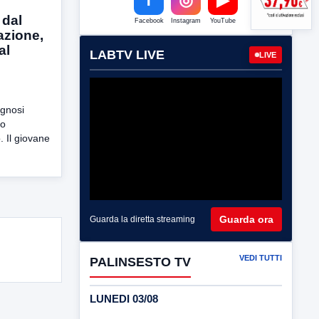
 dal
Facebook
Instagram
YouTube
tazione,
al
LABTV LIVE
LIVE
ognosi
to
. Il giovane
Guarda ora
Guarda la diretta streaming
VEDI TUTTI
PALINSESTO TV
LUNEDI 03/08