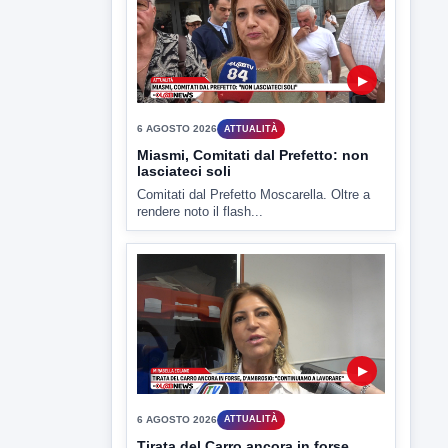
▶
6 AGOSTO 2026
ATTUALITÀ
Miasmi, Comitati dal Prefetto: non
lasciateci soli
Comitati dal Prefetto Moscarella. Oltre a
rendere noto il flash...
▶
6 AGOSTO 2026
ATTUALITÀ
Tirata del Carro ancora in forse,
D'Ambrosio: continuiamo a lavorare
L'assessore comunale alla Cultura di