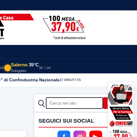
Salerno
35°C
 24°
35° / 24°
Soleggiato
” di Confindustria Nazionale
27 MINUTI FA
CERCA
Cerca
SEGUICI SUI SOCIAL
f
◎
▶