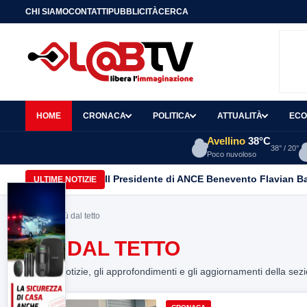
CHI SIAMO
CONTATTI
PUBBLICITÀ
CERCA
HOME
CRONACA
POLITICA
ATTUALITÀ
ECO
Avellino
38°C
38° / 20°
Poco nuvoloso
Il Presidente di ANCE Benevento Flavian B
ULTIME NOTIZIE
Home
> giù dal tetto
GIÙ DAL TETTO
Tutte le notizie, gli approfondimenti e gli aggiornamenti della sez