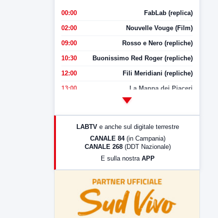
00:00
FabLab (replica)
02:00
Nouvelle Vouge (Film)
09:00
Rosso e Nero (repliche)
10:30
Buonissimo Red Roger (repliche)
12:00
Fili Meridiani (repliche)
13:00
La Mappa dei Piaceri
14:00
LabNews
17:00
LabNews (replica)
LABTV
e anche sul digitale terrestre
18:30
Di Faccia e di Profilo (repliche)
CANALE 84
(in Campania)
CANALE 268
(DDT Nazionale)
19:30
LabNews (Diretta)
E sulla nostra
APP
21:00
Free Sport
23:00
LabNews (replica)