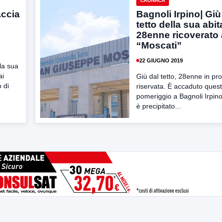
CRONACA
accia
Bagnoli Irpino| Giù
tetto della sua abi
28enne ricoverato 
“Moscati”
22 GIUGNO 2019
lla sua
ai
Giù dal tetto, 28enne in pr
 di
riservata. È accaduto ques
pomeriggio a Bagnoli Irpino
è precipitato...