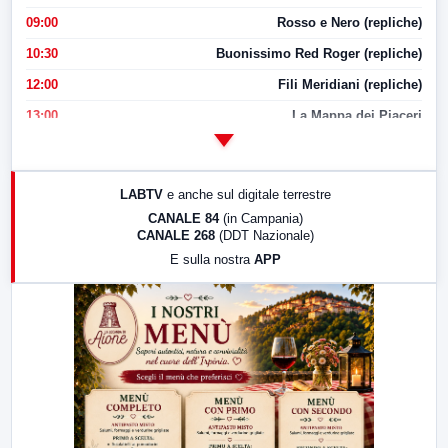
09:00
Rosso e Nero (repliche)
10:30
Buonissimo Red Roger (repliche)
12:00
Fili Meridiani (repliche)
13:00
La Mappa dei Piaceri
14:00
LabNews
17:00
LabNews (replica)
LABTV
e anche sul digitale terrestre
18:30
Di Faccia e di Profilo (repliche)
CANALE 84
(in Campania)
CANALE 268
(DDT Nazionale)
19:30
LabNews (Diretta)
E sulla nostra
APP
21:00
Free Sport
23:00
LabNews (replica)