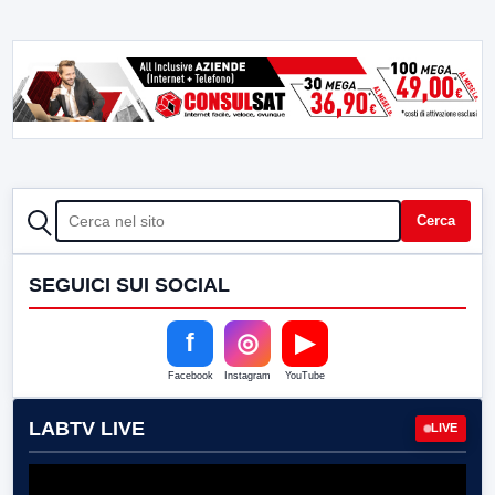
CERCA
Cerca
SEGUICI SUI SOCIAL
f
◎
▶
Facebook
Instagram
YouTube
LABTV LIVE
LIVE