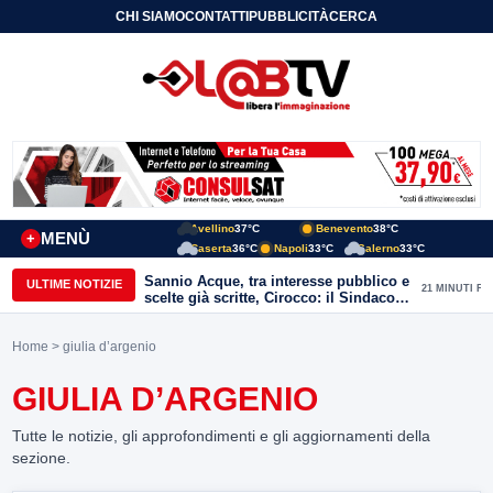
CHI SIAMO
CONTATTI
PUBBLICITÀ
CERCA
Avellino
37°C
Benevento
38°C
MENÙ
+
Caserta
36°C
Napoli
33°C
Salerno
33°C
Sannio Acque, tra interesse pubblico e
ULTIME NOTIZIE
21 MINUTI FA
scelte già scritte, Cirocco: il Sindaco
renda chiara la posizione di Molinara
Home
> giulia d’argenio
GIULIA D’ARGENIO
Tutte le notizie, gli approfondimenti e gli aggiornamenti della
sezione.