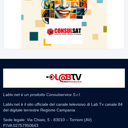
Labtv.net è un prodotto Consulservice S.r.l.
Labtv.net è il sito ufficiale del canale televisivo di Lab Tv canale 84
del digitale terrestre Regione Campania
Sede legale: Via Chiaio, 5 - 83010 – Torrioni (AV)
P.IVA 02757950643