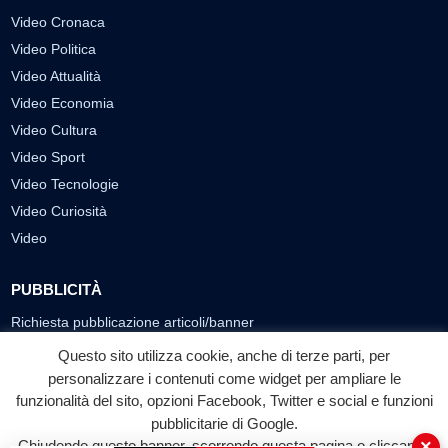
Video Cronaca
Video Politica
Video Attualità
Video Economia
Video Cultura
Video Sport
Video Tecnologie
Video Curiosità
Video
PUBBLICITÀ
Richiesta pubblicazione articoli/banner
Questo sito utilizza cookie, anche di terze parti, per
SEGUICI SUI SOCIAL
personalizzare i contenuti come widget per ampliare le
funzionalità del sito, opzioni Facebook, Twitter e social e funzioni
f
◎
▶
pubblicitarie di Google.
Facebook
Instagram
YouTube
×
Chiudendo questo banner, scorrendo questa pagina o cliccando