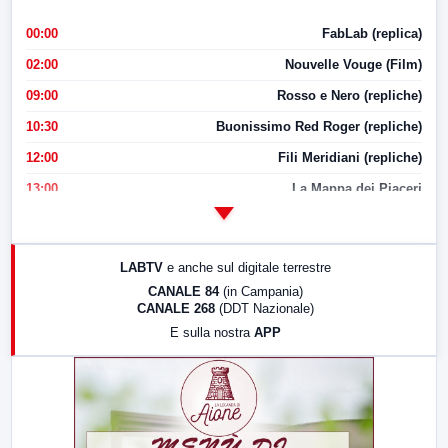
00:00
FabLab (replica)
02:00
Nouvelle Vouge (Film)
09:00
Rosso e Nero (repliche)
10:30
Buonissimo Red Roger (repliche)
12:00
Fili Meridiani (repliche)
13:00
La Mappa dei Piaceri
14:00
LabNews
17:00
LabNews (replica)
LABTV
e anche sul digitale terrestre
18:30
Di Faccia e di Profilo (repliche)
CANALE 84
(in Campania)
CANALE 268
(DDT Nazionale)
19:30
LabNews (Diretta)
E sulla nostra
APP
21:00
Free Sport
23:00
LabNews (replica)