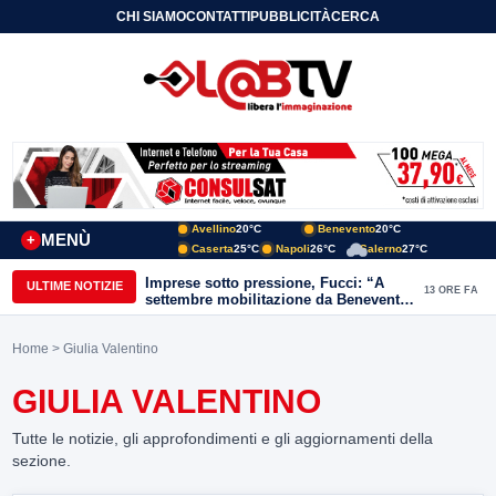
CHI SIAMO
CONTATTI
PUBBLICITÀ
CERCA
Avellino
20°C
Benevento
20°C
MENÙ
+
Caserta
25°C
Napoli
26°C
Salerno
27°C
Imprese sotto pressione, Fucci: “A
ULTIME NOTIZIE
13 ORE FA
settembre mobilitazione da Benevento
e Avellino”
Home
> Giulia Valentino
GIULIA VALENTINO
Tutte le notizie, gli approfondimenti e gli aggiornamenti della
sezione.