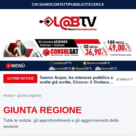
CHI SIAMO
CONTATTI
PUBBLICITÀ
CERCA
Avellino
37°C
Benevento
38°C
MENÙ
+
Caserta
36°C
Napoli
33°C
Salerno
33°C
Sannio Acque, tra interesse pubblico e
ULTIME NOTIZIE
22 MINUTI FA
scelte già scritte, Cirocco: il Sindaco
renda chiara la posizione di Molinara
Home
> giunta regione
GIUNTA REGIONE
Tutte le notizie, gli approfondimenti e gli aggiornamenti della
sezione.