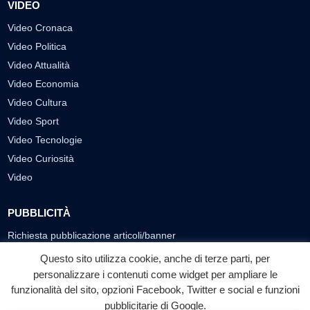
VIDEO
Video Cronaca
Video Politica
Video Attualità
Video Economia
Video Cultura
Video Sport
Video Tecnologie
Video Curiosità
Video
PUBBLICITÀ
Richiesta pubblicazione articoli/banner
Questo sito utilizza cookie, anche di terze parti, per
SEGUICI SUI SOCIAL
personalizzare i contenuti come widget per ampliare le
f
◎
▶
funzionalità del sito, opzioni Facebook, Twitter e social e funzioni
pubblicitarie di Google.