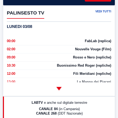
VEDI TUTTI
PALINSESTO TV
LUNEDI 03/08
00:00
FabLab (replica)
02:00
Nouvelle Vouge (Film)
09:00
Rosso e Nero (repliche)
10:30
Buonissimo Red Roger (repliche)
12:00
Fili Meridiani (repliche)
13:00
La Mappa dei Piaceri
14:00
LabNews
17:00
LabNews (replica)
LABTV
e anche sul digitale terrestre
18:30
Di Faccia e di Profilo (repliche)
CANALE 84
(in Campania)
CANALE 268
(DDT Nazionale)
19:30
LabNews (Diretta)