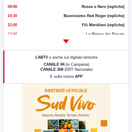
09:00
Rosso e Nero (repliche)
10:30
Buonissimo Red Roger (repliche)
12:00
Fili Meridiani (repliche)
13:00
La Mappa dei Piaceri
14:00
LabNews
17:00
LabNews (replica)
LABTV
e anche sul digitale terrestre
18:30
Di Faccia e di Profilo (repliche)
CANALE 84
(in Campania)
CANALE 268
(DDT Nazionale)
19:30
LabNews (Diretta)
E sulla nostra
APP
21:00
Free Sport
23:00
LabNews (replica)