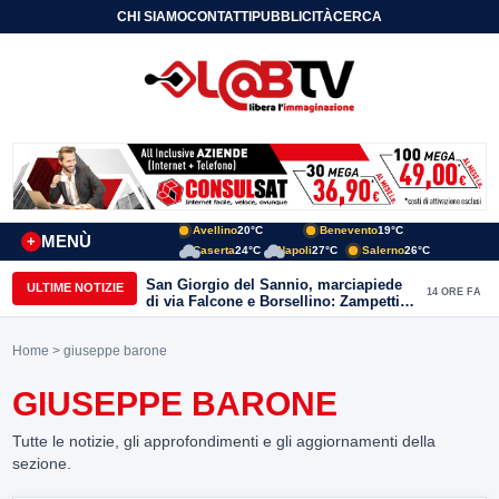
CHI SIAMO
CONTATTI
PUBBLICITÀ
CERCA
Avellino
20°C
Benevento
19°C
MENÙ
+
Caserta
24°C
Napoli
27°C
Salerno
26°C
San Giorgio del Sannio, marciapiede
ULTIME NOTIZIE
14 ORE FA
di via Falcone e Borsellino: Zampetti e
Lombardi replicano alle polemiche
Home
> giuseppe barone
GIUSEPPE BARONE
Tutte le notizie, gli approfondimenti e gli aggiornamenti della
sezione.