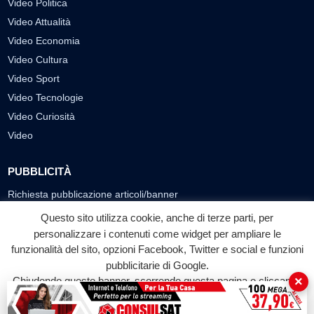
Video Politica
Video Attualità
Video Economia
Video Cultura
Video Sport
Video Tecnologie
Video Curiosità
Video
PUBBLICITÀ
Richiesta pubblicazione articoli/banner
Questo sito utilizza cookie, anche di terze parti, per
SEGUICI SUI SOCIAL
personalizzare i contenuti come widget per ampliare le
funzionalità del sito, opzioni Facebook, Twitter e social e funzioni
f
◎
▶
pubblicitarie di Google.
Facebook
Instagram
YouTube
×
Chiudendo questo banner, scorrendo questa pagina o cliccando
su qualunque suo elemento acconsenti all'uso dei cookie.