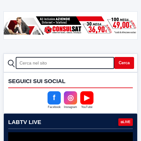
CERCA
Cerca
SEGUICI SUI SOCIAL
f
◎
▶
Facebook
Instagram
YouTube
LABTV LIVE
LIVE