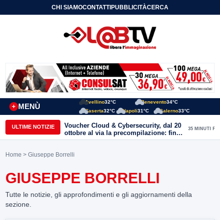
CHI SIAMO
CONTATTI
PUBBLICITÀ
CERCA
Avellino
32°C
Benevento
34°C
MENÙ
+
Caserta
32°C
Napoli
31°C
Salerno
33°C
Voucher Cloud & Cybersecurity, dal 20
ULTIME NOTIZIE
35 MINUTI FA
ottobre al via la precompilazione: fino
a 20mila euro a fondo perduto per
imprese e professionisti
Home
> Giuseppe Borrelli
GIUSEPPE BORRELLI
Tutte le notizie, gli approfondimenti e gli aggiornamenti della
sezione.