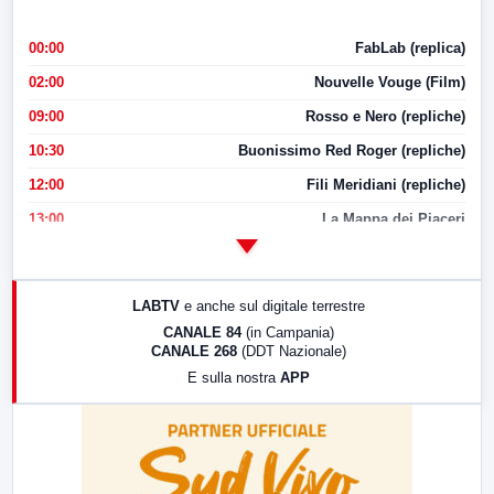
00:00
FabLab (replica)
02:00
Nouvelle Vouge (Film)
09:00
Rosso e Nero (repliche)
10:30
Buonissimo Red Roger (repliche)
12:00
Fili Meridiani (repliche)
13:00
La Mappa dei Piaceri
14:00
LabNews
17:00
LabNews (replica)
LABTV
e anche sul digitale terrestre
18:30
Di Faccia e di Profilo (repliche)
CANALE 84
(in Campania)
CANALE 268
(DDT Nazionale)
19:30
LabNews (Diretta)
E sulla nostra
APP
21:00
Free Sport
23:00
LabNews (replica)