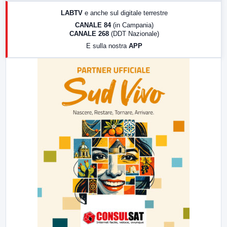
17:00
LabNews (replica)
LABTV
e anche sul digitale terrestre
18:30
Di Faccia e di Profilo (repliche)
CANALE 84
(in Campania)
CANALE 268
(DDT Nazionale)
19:30
LabNews (Diretta)
E sulla nostra
APP
21:00
Free Sport
23:00
LabNews (replica)