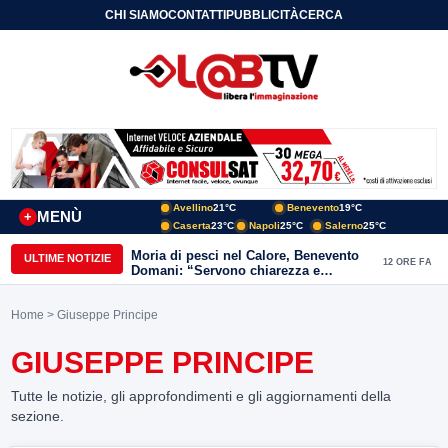
CHI SIAMO
CONTATTI
PUBBLICITÀ
CERCA
Avellino
21°C
Benevento
19°C
MENÙ
+
Caserta
23°C
Napoli
25°C
Salerno
25°C
Moria di pesci nel Calore, Benevento
ULTIME NOTIZIE
12 ORE FA
Domani: “Servono chiarezza e
approfondimenti sulla gestione
ambientale”
Home
> Giuseppe Principe
GIUSEPPE PRINCIPE
Tutte le notizie, gli approfondimenti e gli aggiornamenti della
sezione.