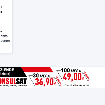
o
a
mo
annita
 centro