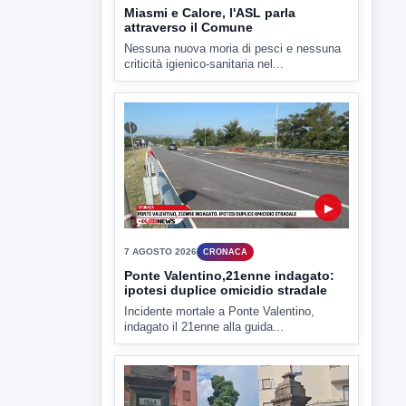
▶
7 AGOSTO 2026
CRONACA
Ponte Valentino,21enne indagato:
ipotesi duplice omicidio stradale
Incidente mortale a Ponte Valentino,
indagato il 21enne alla guida...
▶
7 AGOSTO 2026
CRONACA