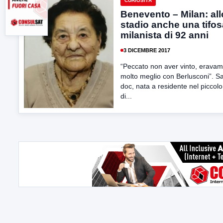
CURIOSITÀ
Benevento – Milan: all
stadio anche una tifos
milanista di 92 anni
3 DICEMBRE 2017
“Peccato non aver vinto, erava
molto meglio con Berlusconi”. S
doc, nata a residente nel piccolo
di...