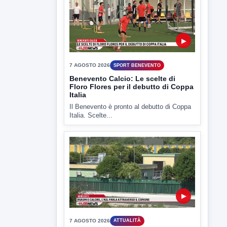
7 AGOSTO 2026
SPORT BENEVENTO
Benevento Calcio: Le scelte di
Floro Flores per il debutto di Coppa
Italia
Il Benevento è pronto al debutto di Coppa
Italia. Scelte...
▶
7 AGOSTO 2026
ATTUALITÀ
Miasmi e Calore, l'ASL parla
attraverso il Comune
Nessuna nuova moria di pesci e nessuna
criticità igienico-sanitaria nel...