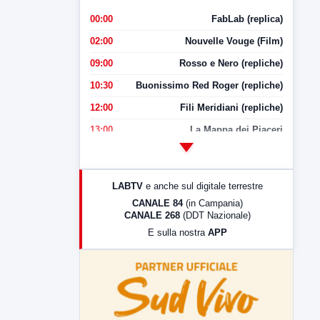
00:00
FabLab (replica)
02:00
Nouvelle Vouge (Film)
09:00
Rosso e Nero (repliche)
10:30
Buonissimo Red Roger (repliche)
12:00
Fili Meridiani (repliche)
13:00
La Mappa dei Piaceri
14:00
LabNews
17:00
LabNews (replica)
LABTV
e anche sul digitale terrestre
18:30
Di Faccia e di Profilo (repliche)
CANALE 84
(in Campania)
CANALE 268
(DDT Nazionale)
19:30
LabNews (Diretta)
E sulla nostra
APP
21:00
Free Sport
23:00
LabNews (replica)