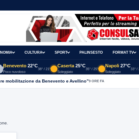
NOMIA
CULTURA
SPORT
PALINSESTO
FORMAT TV
Benevento
22°C
Caserta
25°C
Napoli
27°C
38° / 21°
35° / 25°
33° /
Poco nuvoloso
Soleggiato
Soleggiato
re mobilitazione da Benevento e Avellino”
9 ORE FA
ione.