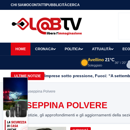
CHI SIAMO
CONTATTI
PUBBLICITÀ
CERCA
HOME
CRONACA
POLITICA
ATTUALITÀ
ECO
Avellino
21°C
36° / 20°
Soleggiato
Imprese sotto pressione, Fucci: “A settemb
ULTIME NOTIZIE
Home
> Giuseppina Polvere
GIUSEPPINA POLVERE
Tutte le notizie, gli approfondimenti e gli aggiornamenti della sez