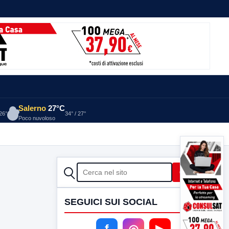
Salerno
27°C
 26°
34° / 27°
Poco nuvoloso
CERCA
Cerca
SEGUICI SUI SOCIAL
f
◎
▶