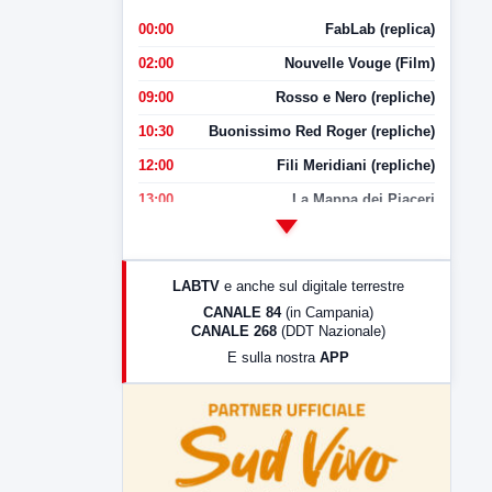
00:00
FabLab (replica)
02:00
Nouvelle Vouge (Film)
09:00
Rosso e Nero (repliche)
10:30
Buonissimo Red Roger (repliche)
12:00
Fili Meridiani (repliche)
13:00
La Mappa dei Piaceri
14:00
LabNews
17:00
LabNews (replica)
LABTV
e anche sul digitale terrestre
18:30
Di Faccia e di Profilo (repliche)
CANALE 84
(in Campania)
CANALE 268
(DDT Nazionale)
19:30
LabNews (Diretta)
E sulla nostra
APP
21:00
Free Sport
23:00
LabNews (replica)