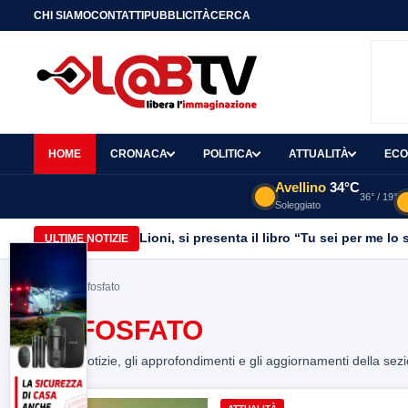
CHI SIAMO
CONTATTI
PUBBLICITÀ
CERCA
HOME
CRONACA
POLITICA
ATTUALITÀ
ECO
Avellino
34°C
36° / 19°
Soleggiato
Lioni, si presenta il libro “Tu sei per me l
ULTIME NOTIZIE
Home
> glifosfato
GLIFOSFATO
Tutte le notizie, gli approfondimenti e gli aggiornamenti della sez