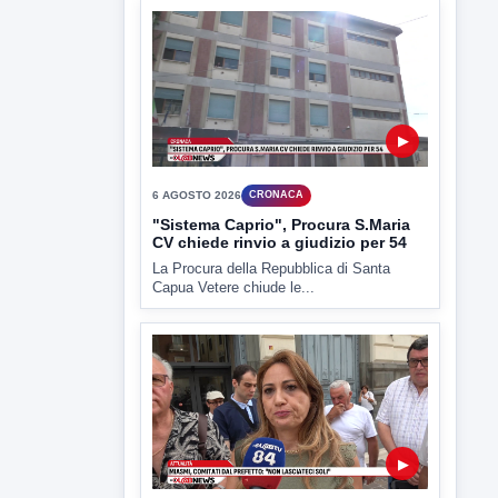
6 AGOSTO 2026
CRONACA
"Sistema Caprio", Procura S.Maria
CV chiede rinvio a giudizio per 54
La Procura della Repubblica di Santa
Capua Vetere chiude le...
▶
6 AGOSTO 2026
ATTUALITÀ
Miasmi, Comitati dal Prefetto: non
lasciateci soli
Comitati dal Prefetto Moscarella. Oltre a
rendere noto il flash...