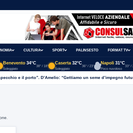
NOMIA
CULTURA
SPORT
PALINSESTO
FORMAT TV
Benevento
34°C
Caserta
32°C
Napoli
31°C
38° / 18°
36° / 23°
33° /
Soleggiato
Soleggiato
Poco nuvoloso
o specchio e il porto”. D’Amelio: “Gettiamo un seme d’impegno futur
ione.