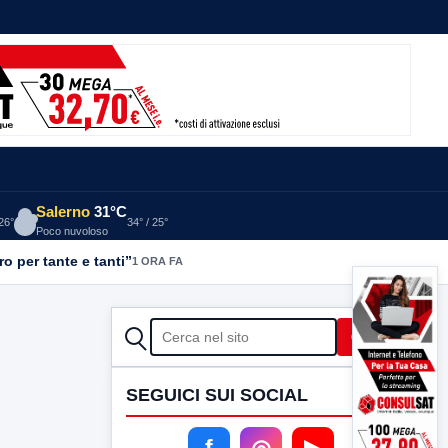
Salerno
31°C
 26°
34° / 25°
Poco nuvoloso
o per tante e tanti”
1 ORA FA
CERCA
Cerca
SEGUICI SUI SOCIAL
f
◎
▶