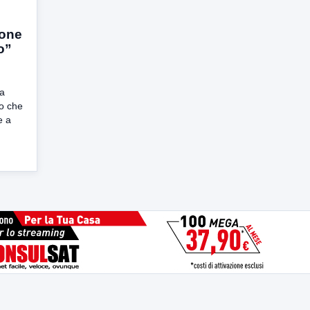
ione
o”
va
o che
e a