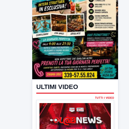
ULTIMI VIDEO
TUTTI I VIDEO
▶
7 AGOSTO 2026
LABNEWS
LabNews del 6 agosto 2026
In studio Enzo colarusso