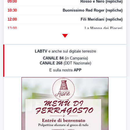
09:00
Rosso e Nero (repliche)
10:30
Buonissimo Red Roger (repliche)
12:00
Fili Meridiani (repliche)
13:00
La Mappa dei Piaceri
14:00
LabNews
17:00
LabNews (replica)
LABTV
e anche sul digitale terrestre
18:30
Di Faccia e di Profilo (repliche)
CANALE 84
(in Campania)
CANALE 268
(DDT Nazionale)
19:30
LabNews (Diretta)
E sulla nostra
APP
21:00
Free Sport
23:00
LabNews (replica)