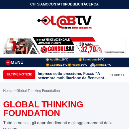
CHI SIAMO
CONTATTI
PUBBLICITÀ
CERCA
Avellino
20°C
Benevento
20°C
MENÙ
+
Caserta
24°C
Napoli
26°C
Salerno
27°C
Imprese sotto pressione, Fucci: “A
ULTIME NOTIZIE
12 ORE FA
settembre mobilitazione da Benevento
e Avellino”
Home
> Global Thinking Foundation
GLOBAL THINKING
FOUNDATION
Tutte le notizie, gli approfondimenti e gli aggiornamenti della
sezione.