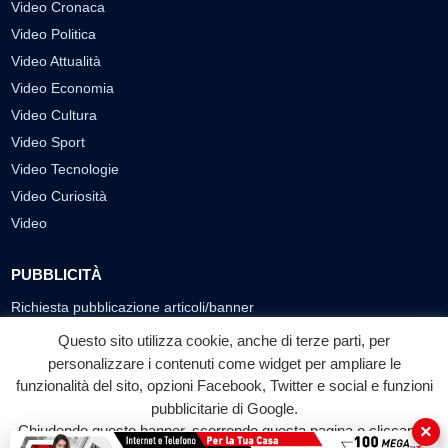
Video Cronaca
Video Politica
Video Attualità
Video Economia
Video Cultura
Video Sport
Video Tecnologie
Video Curiosità
Video
PUBBLICITÀ
Richiesta pubblicazione articoli/banner
Questo sito utilizza cookie, anche di terze parti, per
SEGUICI SUI SOCIAL
personalizzare i contenuti come widget per ampliare le
funzionalità del sito, opzioni Facebook, Twitter e social e funzioni
f
◎
▶
pubblicitarie di Google.
Facebook
Instagram
YouTube
×
Chiudendo questo banner, scorrendo questa pagina o cliccando