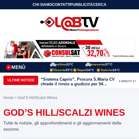
CHI SIAMO
CONTATTI
PUBBLICITÀ
CERCA
Avellino
33°C
Benevento
37°C
MENÙ
+
Caserta
35°C
Napoli
34°C
Salerno
34°C
“Sistema Caprio”, Procura S.Maria CV
ULTIME NOTIZIE
4 MINUTI FA
chiede il rinvio a giudizio per 54
persone
Home
> God’S Hill/Scalzi Wines
GOD’S HILL/SCALZI WINES
Tutte le notizie, gli approfondimenti e gli aggiornamenti della
sezione.