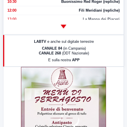
10:30
Buonissimo Red Roger (repliche)
12:00
Fili Meridiani (repliche)
13:00
La Mappa dei Piaceri
14:00
LabNews
17:00
LabNews (replica)
LABTV
e anche sul digitale terrestre
18:30
Di Faccia e di Profilo (repliche)
CANALE 84
(in Campania)
CANALE 268
(DDT Nazionale)
19:30
LabNews (Diretta)
E sulla nostra
APP
21:00
Free Sport
23:00
LabNews (replica)