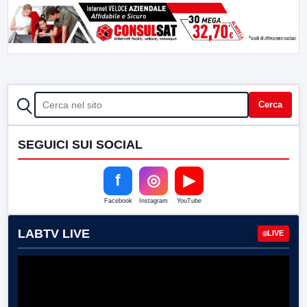
CERCA
Cerca
SEGUICI SUI SOCIAL
f
◎
▶
Facebook
Instagram
YouTube
LABTV LIVE
LIVE