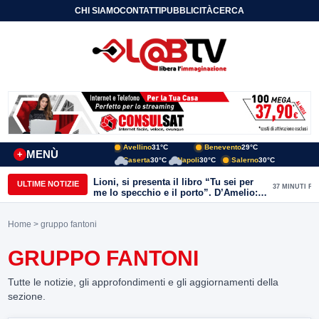
CHI SIAMO
CONTATTI
PUBBLICITÀ
CERCA
Avellino
31°C
Benevento
29°C
MENÙ
+
Caserta
30°C
Napoli
30°C
Salerno
30°C
Lioni, si presenta il libro “Tu sei per
ULTIME NOTIZIE
37 MINUTI FA
me lo specchio e il porto”. D’Amelio:
“Gettiamo un seme d’impegno futuro
per tante e tanti”
Home
> gruppo fantoni
GRUPPO FANTONI
Tutte le notizie, gli approfondimenti e gli aggiornamenti della
sezione.