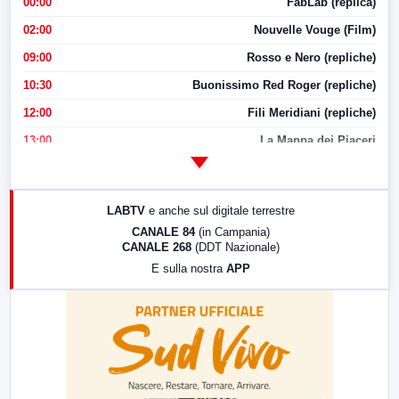
00:00
FabLab (replica)
02:00
Nouvelle Vouge (Film)
09:00
Rosso e Nero (repliche)
10:30
Buonissimo Red Roger (repliche)
12:00
Fili Meridiani (repliche)
13:00
La Mappa dei Piaceri
14:00
LabNews
17:00
LabNews (replica)
LABTV
e anche sul digitale terrestre
18:30
Di Faccia e di Profilo (repliche)
CANALE 84
(in Campania)
CANALE 268
(DDT Nazionale)
19:30
LabNews (Diretta)
E sulla nostra
APP
21:00
Free Sport
23:00
LabNews (replica)