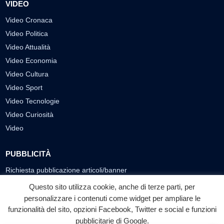
VIDEO
Video Cronaca
Video Politica
Video Attualità
Video Economia
Video Cultura
Video Sport
Video Tecnologie
Video Curiosità
Video
PUBBLICITÀ
Richiesta pubblicazione articoli/banner
Questo sito utilizza cookie, anche di terze parti, per
SEGUICI SUI SOCIAL
personalizzare i contenuti come widget per ampliare le
funzionalità del sito, opzioni Facebook, Twitter e social e funzioni
f
◎
▶
pubblicitarie di Google.