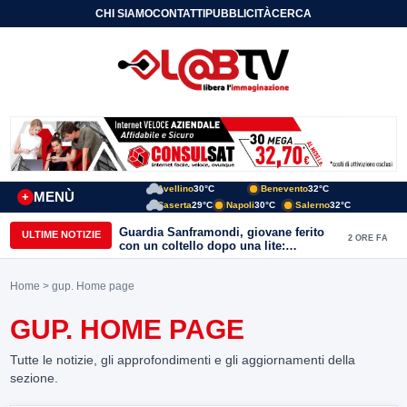
CHI SIAMO
CONTATTI
PUBBLICITÀ
CERCA
Avellino
30°C
Benevento
32°C
MENÙ
+
Caserta
29°C
Napoli
30°C
Salerno
32°C
Guardia Sanframondi, giovane ferito
ULTIME NOTIZIE
2 ORE FA
con un coltello dopo una lite:
individuato il presunto autore
Home
> gup. Home page
GUP. HOME PAGE
Tutte le notizie, gli approfondimenti e gli aggiornamenti della
sezione.