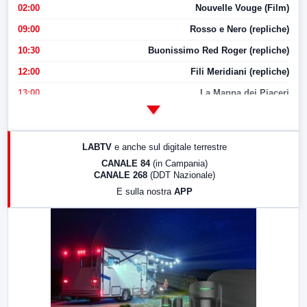
02:00
Nouvelle Vouge (Film)
09:00
Rosso e Nero (repliche)
10:30
Buonissimo Red Roger (repliche)
12:00
Fili Meridiani (repliche)
13:00
La Mappa dei Piaceri
14:00
LabNews
17:00
LabNews (replica)
LABTV
e anche sul digitale terrestre
18:30
Di Faccia e di Profilo (repliche)
CANALE 84
(in Campania)
CANALE 268
(DDT Nazionale)
19:30
LabNews (Diretta)
E sulla nostra
APP
21:00
Free Sport
23:00
LabNews (replica)