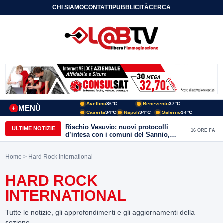
CHI SIAMO
CONTATTI
PUBBLICITÀ
CERCA
Avellino
36°C
Benevento
37°C
MENÙ
+
Caserta
34°C
Napoli
34°C
Salerno
34°C
Moria di pesci nel Calore, Benevento
ULTIME NOTIZIE
16 ORE FA
Domani: “Servono chiarezza e
approfondimenti sulla gestione
ambientale”
Home
> Hard Rock International
HARD ROCK
INTERNATIONAL
Tutte le notizie, gli approfondimenti e gli aggiornamenti della
sezione.