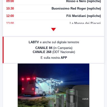
09:00
Rosso e Nero (repliche)
10:30
Buonissimo Red Roger (repliche)
12:00
Fili Meridiani (repliche)
13:00
La Mappa dei Piaceri
14:00
LabNews
17:00
LabNews (replica)
LABTV
e anche sul digitale terrestre
18:30
Di Faccia e di Profilo (repliche)
CANALE 84
(in Campania)
CANALE 268
(DDT Nazionale)
19:30
LabNews (Diretta)
E sulla nostra
APP
21:00
Free Sport
23:00
LabNews (replica)