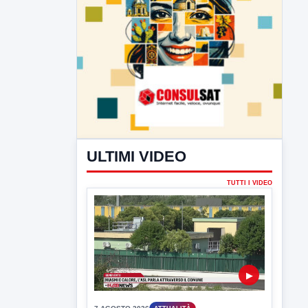
ULTIMI VIDEO
TUTTI I VIDEO
▶
7 AGOSTO 2026
ATTUALITÀ
Miasmi e Calore, l'ASL parla
attraverso il Comune
Nessuna nuova moria di pesci e nessuna
criticità igienico-sanitaria nel...