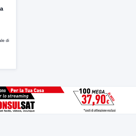
ma
le di