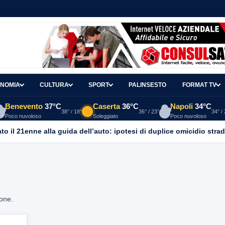
NOMIA
CULTURA
SPORT
PALINSESTO
FORMAT TV
Benevento
37°C
Caserta
36°C
Napoli
34°C
38° / 18°
36° / 23°
34° /
Poco nuvoloso
Soleggiato
Poco nuvoloso
o il 21enne alla guida dell’auto: ipotesi di duplice omicidio strad
ione.