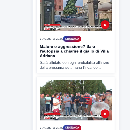
Malore o aggressione? Sarà
l'autopsia a chiarire il giallo di Villa
Adriana
Sarà affidato con ogni probabilità all'inizio
della prossima settimana l'incarico...
▶
7 AGOSTO 2026
CRONACA
Miasmi dagli impianti di
depurazione, inviato l'esposto:
scattano le indagini
I cattivi odori provenienti dagli impianti di
depurazione industriale di...