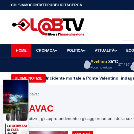
CHI SIAMO
CONTATTI
PUBBLICITÀ
CERCA
HOME
CRONACA
POLITICA
ATTUALITÀ
ECO
Avellino
35°C
37° / 19°
Poco nuvoloso
Incidente mortale a Ponte Valentino, indagat
ULTIME NOTIZIE
Home
> Hepavac
HEPAVAC
Tutte le notizie, gli approfondimenti e gli aggiornamenti della sez