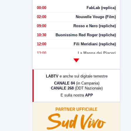
00:00
FabLab (replica)
02:00
Nouvelle Vouge (Film)
09:00
Rosso e Nero (repliche)
10:30
Buonissimo Red Roger (repliche)
12:00
Fili Meridiani (repliche)
13:00
La Mappa dei Piaceri
14:00
LabNews
17:00
LabNews (replica)
LABTV
e anche sul digitale terrestre
18:30
Di Faccia e di Profilo (repliche)
CANALE 84
(in Campania)
CANALE 268
(DDT Nazionale)
19:30
LabNews (Diretta)
E sulla nostra
APP
21:00
Free Sport
23:00
LabNews (replica)