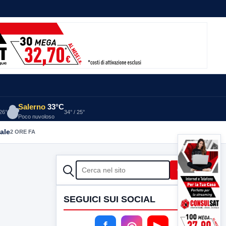
Salerno
33°C
 26°
34° / 25°
Poco nuvoloso
ale
2 ORE FA
CERCA
Cerca
SEGUICI SUI SOCIAL
f
◎
▶