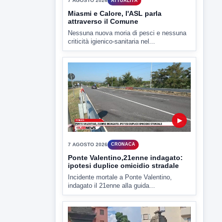
▶
7 AGOSTO 2026
CRONACA
Ponte Valentino,21enne indagato:
ipotesi duplice omicidio stradale
Incidente mortale a Ponte Valentino,
indagato il 21enne alla guida...
▶
7 AGOSTO 2026
CRONACA