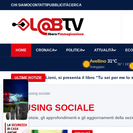
CHI SIAMO
CONTATTI
PUBBLICITÀ
CERCA
HOME
CRONACA
POLITICA
ATTUALITÀ
ECO
Avellino
31°C
36° / 19°
Soleggiato
Lioni, si presenta il libro “Tu sei per me l
ULTIME NOTIZIE
Home
> housing sociale
HOUSING SOCIALE
Tutte le notizie, gli approfondimenti e gli aggiornamenti della sez