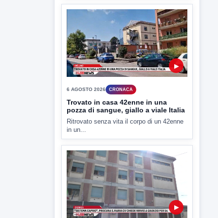
7 AGOSTO 2026
LABNEWS
LabNews del 6 agosto 2026
In studio Enzo colarusso
▶
6 AGOSTO 2026
CRONACA
Trovato in casa 42enne in una
pozza di sangue, giallo a viale Italia
Ritrovato senza vita il corpo di un 42enne
in un...