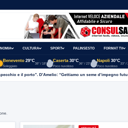
NOMIA
CULTURA
SPORT
PALINSESTO
FORMAT TV
Benevento
29°C
Caserta
30°C
Napoli
30°C
38° / 18°
36° / 23°
33° /
Soleggiato
Poco nuvoloso
Poco nuvoloso
o specchio e il porto”. D’Amelio: “Gettiamo un seme d’impegno futur
ione.