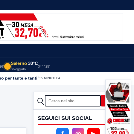
Salerno
30°C
 26°
34° / 25°
Soleggiato
o per tante e tanti”
55 MINUTI FA
CERCA
Cerca
SEGUICI SUI SOCIAL
f
◎
▶