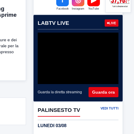
ng
Facebook
Instagram
YouTube
sprime
LABTV LIVE
LIVE
ture e dei
ale per la
espresso
Guarda ora
Guarda la diretta streaming
VEDI TUTTI
PALINSESTO TV
LUNEDI 03/08