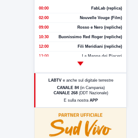
00:00
FabLab (replica)
02:00
Nouvelle Vouge (Film)
09:00
Rosso e Nero (repliche)
10:30
Buonissimo Red Roger (repliche)
12:00
Fili Meridiani (repliche)
13:00
La Mappa dei Piaceri
14:00
LabNews
17:00
LabNews (replica)
LABTV
e anche sul digitale terrestre
18:30
Di Faccia e di Profilo (repliche)
CANALE 84
(in Campania)
CANALE 268
(DDT Nazionale)
19:30
LabNews (Diretta)
E sulla nostra
APP
21:00
Free Sport
23:00
LabNews (replica)