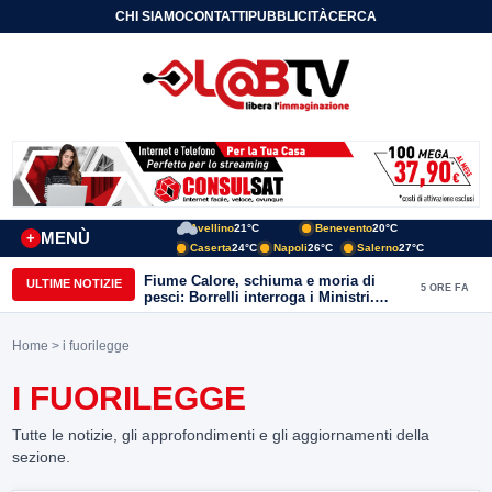
CHI SIAMO
CONTATTI
PUBBLICITÀ
CERCA
Avellino
21°C
Benevento
20°C
MENÙ
+
Caserta
24°C
Napoli
26°C
Salerno
27°C
Fiume Calore, schiuma e moria di
ULTIME NOTIZIE
5 ORE FA
pesci: Borrelli interroga i Ministri.
“Benevento paga l’assenza del
depuratore
Home
> i fuorilegge
I FUORILEGGE
Tutte le notizie, gli approfondimenti e gli aggiornamenti della
sezione.