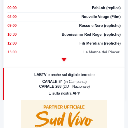
00:00
FabLab (replica)
02:00
Nouvelle Vouge (Film)
09:00
Rosso e Nero (repliche)
10:30
Buonissimo Red Roger (repliche)
12:00
Fili Meridiani (repliche)
13:00
La Mappa dei Piaceri
14:00
LabNews
17:00
LabNews (replica)
LABTV
e anche sul digitale terrestre
18:30
Di Faccia e di Profilo (repliche)
CANALE 84
(in Campania)
CANALE 268
(DDT Nazionale)
19:30
LabNews (Diretta)
E sulla nostra
APP
21:00
Free Sport
23:00
LabNews (replica)