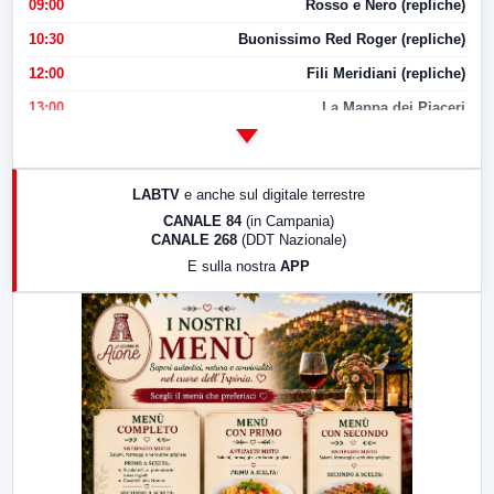
09:00
Rosso e Nero (repliche)
10:30
Buonissimo Red Roger (repliche)
12:00
Fili Meridiani (repliche)
13:00
La Mappa dei Piaceri
14:00
LabNews
17:00
LabNews (replica)
LABTV
e anche sul digitale terrestre
18:30
Di Faccia e di Profilo (repliche)
CANALE 84
(in Campania)
CANALE 268
(DDT Nazionale)
19:30
LabNews (Diretta)
E sulla nostra
APP
21:00
Free Sport
23:00
LabNews (replica)