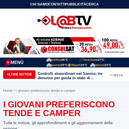
CHI SIAMO
CONTATTI
PUBBLICITÀ
CERCA
Avellino
36°C
Benevento
37°C
MENÙ
+
Caserta
35°C
Napoli
34°C
Salerno
34°C
Controlli straordinari nel Sannio: tre
ULTIME NOTIZIE
7 ORE FA
denunce per guida in stato di
ebbrezza, un arresto e 1.500 kg di
conserve sequestrate
Home
> i giovani preferiscono tende e camper
I GIOVANI PREFERISCONO
TENDE E CAMPER
Tutte le notizie, gli approfondimenti e gli aggiornamenti della
sezione.