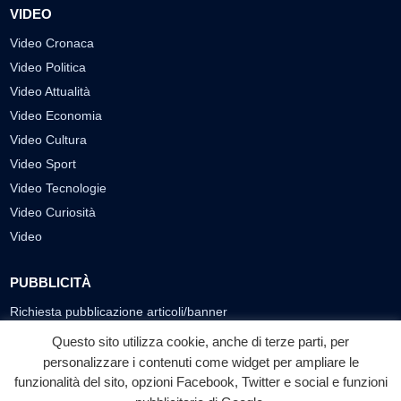
VIDEO
Video Cronaca
Video Politica
Video Attualità
Video Economia
Video Cultura
Video Sport
Video Tecnologie
Video Curiosità
Video
PUBBLICITÀ
Richiesta pubblicazione articoli/banner
Questo sito utilizza cookie, anche di terze parti, per
SEGUICI SUI SOCIAL
personalizzare i contenuti come widget per ampliare le
f
◎
▶
funzionalità del sito, opzioni Facebook, Twitter e social e funzioni