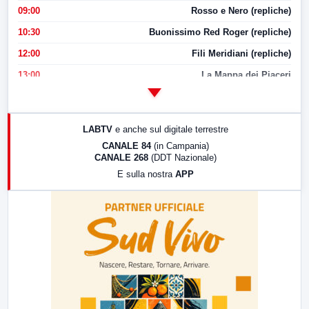
09:00
Rosso e Nero (repliche)
10:30
Buonissimo Red Roger (repliche)
12:00
Fili Meridiani (repliche)
13:00
La Mappa dei Piaceri
14:00
LabNews
17:00
LabNews (replica)
LABTV
e anche sul digitale terrestre
18:30
Di Faccia e di Profilo (repliche)
CANALE 84
(in Campania)
CANALE 268
(DDT Nazionale)
19:30
LabNews (Diretta)
E sulla nostra
APP
21:00
Free Sport
23:00
LabNews (replica)