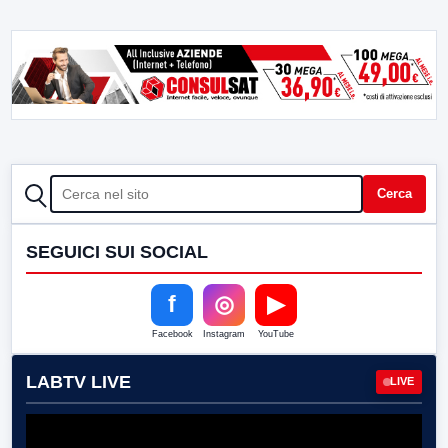
CERCA
Cerca
SEGUICI SUI SOCIAL
f
◎
▶
Facebook
Instagram
YouTube
LABTV LIVE
LIVE