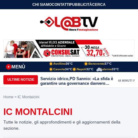
CHI SIAMO
CONTATTI
PUBBLICITÀ
CERCA
Avellino
36°C
Benevento
37°C
MENÙ
+
Caserta
34°C
Napoli
32°C
Salerno
33°C
Servizio idrico,PD Sannio: «La sfida è
ULTIME NOTIZIE
44 MINUTI FA
garantire una governance davvero
pubblica»
Home
> IC Montalcini
IC MONTALCINI
Tutte le notizie, gli approfondimenti e gli aggiornamenti della
sezione.