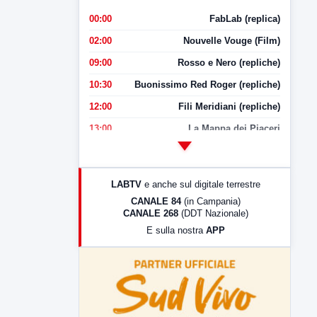
00:00
FabLab (replica)
02:00
Nouvelle Vouge (Film)
09:00
Rosso e Nero (repliche)
10:30
Buonissimo Red Roger (repliche)
12:00
Fili Meridiani (repliche)
13:00
La Mappa dei Piaceri
14:00
LabNews
17:00
LabNews (replica)
LABTV
e anche sul digitale terrestre
18:30
Di Faccia e di Profilo (repliche)
CANALE 84
(in Campania)
CANALE 268
(DDT Nazionale)
19:30
LabNews (Diretta)
E sulla nostra
APP
21:00
Free Sport
23:00
LabNews (replica)