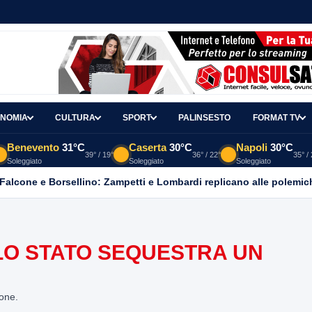
NOMIA
CULTURA
SPORT
PALINSESTO
FORMAT TV
Benevento
31°C
Caserta
30°C
Napoli
30°C
39° / 19°
36° / 22°
35° /
Soleggiato
Soleggiato
Soleggiato
 Falcone e Borsellino: Zampetti e Lombardi replicano alle polemic
LO STATO SEQUESTRA UN
ione.