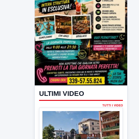
ULTIMI VIDEO
TUTTI I VIDEO
▶
6 AGOSTO 2026
CRONACA
Trovato in casa 42enne in una
pozza di sangue, giallo a viale Italia
Ritrovato senza vita il corpo di un 42enne
in un...