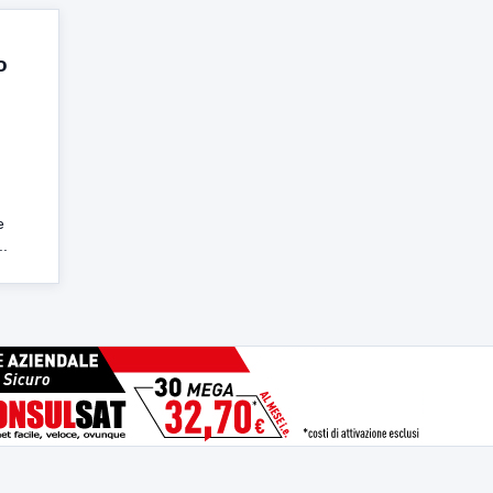
o
e
..