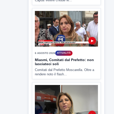
Miasmi, Comitati dal Prefetto: non
lasciateci soli
Comitati dal Prefetto Moscarella. Oltre a
rendere noto il flash...
▶
6 AGOSTO 2026
ATTUALITÀ
Tirata del Carro ancora in forse,
D'Ambrosio: continuiamo a lavorare
L'assessore comunale alla Cultura di
Mirabella Eclano, Raffaella Rita
D'Ambrosio,...