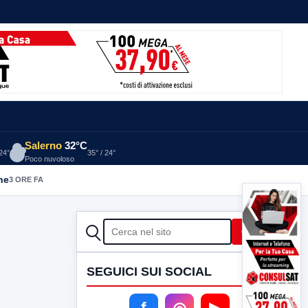
Salerno
32°C
 24°
35° / 24°
Poco nuvoloso
he
3 ORE FA
CERCA
Cerca
SEGUICI SUI SOCIAL
f
◎
▶