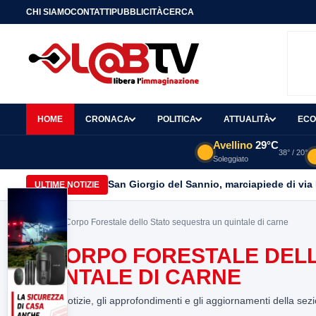
CHI SIAMO
CONTATTI
PUBBLICITÀ
CERCA
HOME
CRONACA
POLITICA
ATTUALITÀ
ECO
Avellino
29°C
38° / 20°
Soleggiato
San Giorgio del Sannio, marciapiede di via
ULTIME NOTIZIE
Home
> Il Corpo Forestale dello Stato sequestra un quintale di carne
IL CORPO FORESTALE DEL
QUINTALE DI CARNE
Tutte le notizie, gli approfondimenti e gli aggiornamenti della sez