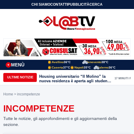
CHI SIAMO
CONTATTI
PUBBLICITÀ
CERCA
Avellino
36°C
Benevento
38°C
MENÙ
+
Caserta
37°C
Napoli
35°C
Salerno
36°C
Housing universitario “Il Molino” la
ULTIME NOTIZIE
17 MINUTI FA
nuova residenza è aperta agli studenti
del Conservatorio “Nicola Sala” e
dell’Unisannio
Home
> incompetenze
INCOMPETENZE
Tutte le notizie, gli approfondimenti e gli aggiornamenti della
sezione.