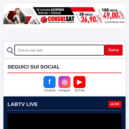
CERCA
Cerca
SEGUICI SUI SOCIAL
f
◎
▶
Facebook
Instagram
YouTube
LABTV LIVE
LIVE