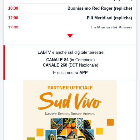
10:30
Buonissimo Red Roger (repliche)
12:00
Fili Meridiani (repliche)
13:00
La Mappa dei Piaceri
14:00
LabNews
17:00
LabNews (replica)
LABTV
e anche sul digitale terrestre
18:30
Di Faccia e di Profilo (repliche)
CANALE 84
(in Campania)
CANALE 268
(DDT Nazionale)
19:30
LabNews (Diretta)
E sulla nostra
APP
21:00
Free Sport
23:00
LabNews (replica)