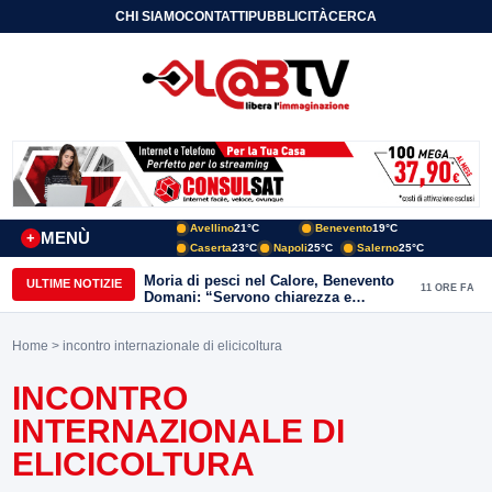
CHI SIAMO
CONTATTI
PUBBLICITÀ
CERCA
Avellino
21°C
Benevento
19°C
MENÙ
+
Caserta
23°C
Napoli
25°C
Salerno
25°C
Moria di pesci nel Calore, Benevento
ULTIME NOTIZIE
11 ORE FA
Domani: “Servono chiarezza e
approfondimenti sulla gestione
ambientale”
Home
> incontro internazionale di elicicoltura
INCONTRO
INTERNAZIONALE DI
ELICICOLTURA