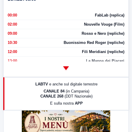
00:00
FabLab (replica)
02:00
Nouvelle Vouge (Film)
09:00
Rosso e Nero (repliche)
10:30
Buonissimo Red Roger (repliche)
12:00
Fili Meridiani (repliche)
13:00
La Mappa dei Piaceri
14:00
LabNews
17:00
LabNews (replica)
LABTV
e anche sul digitale terrestre
18:30
Di Faccia e di Profilo (repliche)
CANALE 84
(in Campania)
CANALE 268
(DDT Nazionale)
19:30
LabNews (Diretta)
E sulla nostra
APP
21:00
Free Sport
23:00
LabNews (replica)