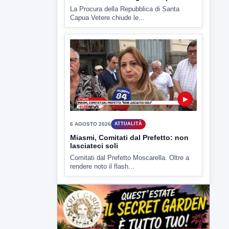
pozza di sangue, giallo a viale Italia
Ritrovato senza vita il corpo di un 42enne
in un...
▶
6 AGOSTO 2026
CRONACA
"Sistema Caprio", Procura S.Maria
CV chiede rinvio a giudizio per 54
La Procura della Repubblica di Santa
Capua Vetere chiude le...