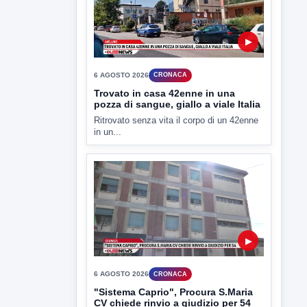
▶
7 AGOSTO 2026
LABNEWS
LabNews del 6 agosto 2026
In studio Enzo colarusso
▶
6 AGOSTO 2026
CRONACA
Trovato in casa 42enne in una