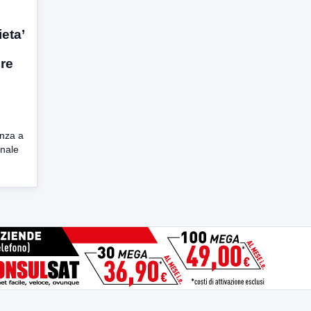
eta’
ere
anza a
onale