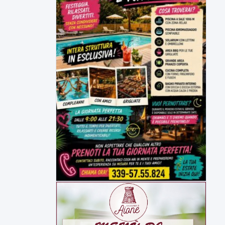
▶
6 AGOSTO 2026
ATTUALITÀ
Miasmi, Comitati dal Prefetto: non
lasciateci soli
Comitati dal Prefetto Moscarella. Oltre a
rendere noto il flash...