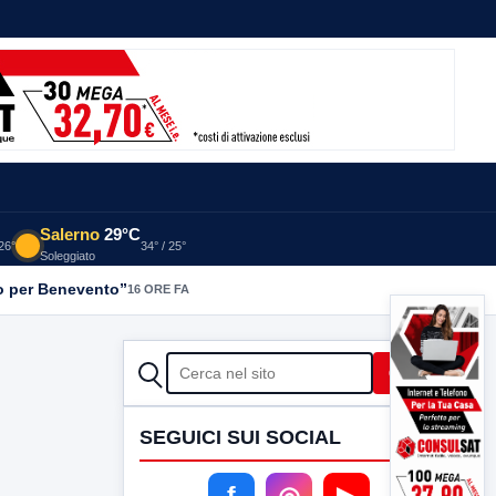
Salerno
29°C
 26°
34° / 25°
Soleggiato
rdo per Benevento”
16 ORE FA
CERCA
Cerca
SEGUICI SUI SOCIAL
f
◎
▶