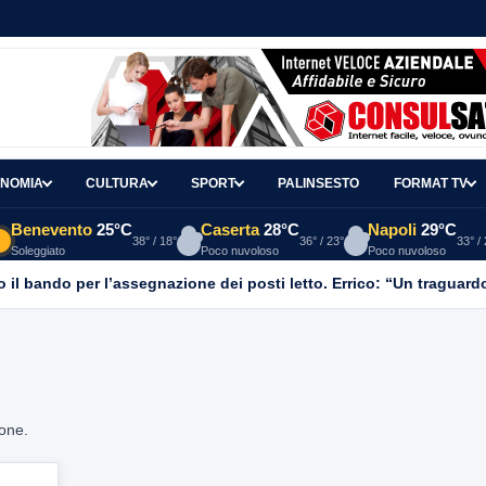
NOMIA
CULTURA
SPORT
PALINSESTO
FORMAT TV
Benevento
25°C
Caserta
28°C
Napoli
29°C
38° / 18°
36° / 23°
33° /
Soleggiato
Poco nuvoloso
Poco nuvoloso
vo il bando per l’assegnazione dei posti letto. Errico: “Un tragua
ione.