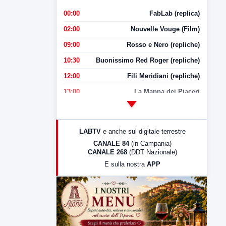
00:00
FabLab (replica)
02:00
Nouvelle Vouge (Film)
09:00
Rosso e Nero (repliche)
10:30
Buonissimo Red Roger (repliche)
12:00
Fili Meridiani (repliche)
13:00
La Mappa dei Piaceri
14:00
LabNews
17:00
LabNews (replica)
LABTV
e anche sul digitale terrestre
18:30
Di Faccia e di Profilo (repliche)
CANALE 84
(in Campania)
CANALE 268
(DDT Nazionale)
19:30
LabNews (Diretta)
E sulla nostra
APP
21:00
Free Sport
23:00
LabNews (replica)