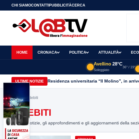
CHI SIAMO
CONTATTI
PUBBLICITÀ
CERCA
HOME
CRONACA
POLITICA
ATTUALITÀ
ECO
Avellino
28°C
36° / 19°
Soleggiato
Residenza universitaria “Il Molino”, in arri
ULTIME NOTIZIE
Home
> indebiti
INDEBITI
Tutte le notizie, gli approfondimenti e gli aggiornamenti della sez