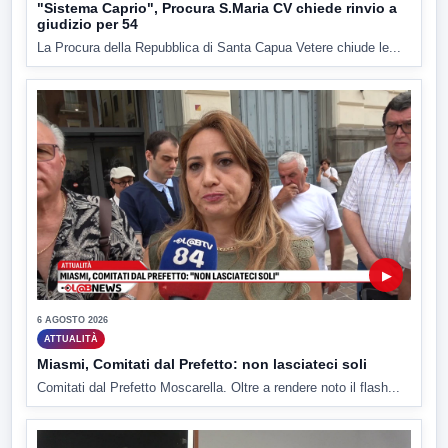
"Sistema Caprio", Procura S.Maria CV chiede rinvio a
giudizio per 54
La Procura della Repubblica di Santa Capua Vetere chiude le...
▶
6 AGOSTO 2026
ATTUALITÀ
Miasmi, Comitati dal Prefetto: non lasciateci soli
Comitati dal Prefetto Moscarella. Oltre a rendere noto il flash...