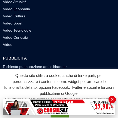
Video Attualità
Video Economia
Video Cultura
Video Sport
Video Tecnologie
Video Curiosità
Video
PUBBLICITÀ
Richiesta pubblicazione articoli/banner
Questo sito utilizza cookie, anche di terze parti, per
SEGUICI SUI SOCIAL
personalizzare i contenuti come widget per ampliare le
f
◎
▶
funzionalità del sito, opzioni Facebook, Twitter e social e funzioni
pubblicitarie di Google.
Facebook
Instagram
YouTube
×
Chiudendo questo banner, scorrendo questa pagina o cliccando
su qualunque suo elemento acconsenti all'uso dei cookie.
© 2026 LABTV - Tutti i diritti riservati
Accetta