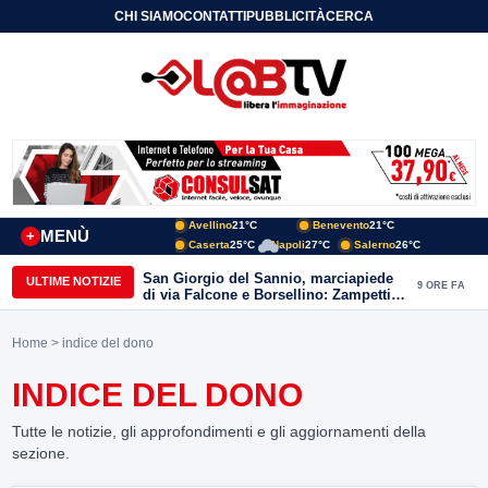
CHI SIAMO
CONTATTI
PUBBLICITÀ
CERCA
Avellino
21°C
Benevento
21°C
MENÙ
+
Caserta
25°C
Napoli
27°C
Salerno
26°C
San Giorgio del Sannio, marciapiede
ULTIME NOTIZIE
9 ORE FA
di via Falcone e Borsellino: Zampetti e
Lombardi replicano alle polemiche
Home
> indice del dono
INDICE DEL DONO
Tutte le notizie, gli approfondimenti e gli aggiornamenti della
sezione.