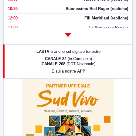
10:30
Buonissimo Red Roger (repliche)
12:00
Fili Meridiani (repliche)
13:00
La Mappa dei Piaceri
14:00
LabNews
17:00
LabNews (replica)
LABTV
e anche sul digitale terrestre
18:30
Di Faccia e di Profilo (repliche)
CANALE 84
(in Campania)
CANALE 268
(DDT Nazionale)
19:30
LabNews (Diretta)
E sulla nostra
APP
21:00
Free Sport
23:00
LabNews (replica)