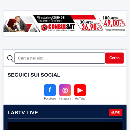
CERCA
Cerca
SEGUICI SUI SOCIAL
f
◎
▶
Facebook
Instagram
YouTube
LABTV LIVE
LIVE