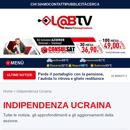
CHI SIAMO
CONTATTI
PUBBLICITÀ
CERCA
Avellino
30°C
Benevento
31°C
MENÙ
+
Caserta
32°C
Napoli
32°C
Salerno
33°C
Perde il portafoglio con la pensione,
ULTIME NOTIZIE
15 MINUTI FA
l’autista lo ritrova e glielo restituisce
Home
> indipendenza Ucraina
INDIPENDENZA UCRAINA
Tutte le notizie, gli approfondimenti e gli aggiornamenti della
sezione.