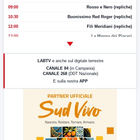
09:00
Rosso e Nero (repliche)
10:30
Buonissimo Red Roger (repliche)
12:00
Fili Meridiani (repliche)
13:00
La Mappa dei Piaceri
14:00
LabNews
17:00
LabNews (replica)
LABTV
e anche sul digitale terrestre
18:30
Di Faccia e di Profilo (repliche)
CANALE 84
(in Campania)
CANALE 268
(DDT Nazionale)
19:30
LabNews (Diretta)
E sulla nostra
APP
21:00
Free Sport
23:00
LabNews (replica)