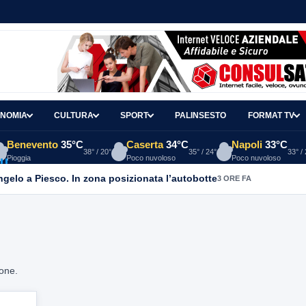
NOMIA
CULTURA
SPORT
PALINSESTO
FORMAT TV
Benevento
35°C
Caserta
34°C
Napoli
33°C
38° / 20°
35° / 24°
33° /
Pioggia
Poco nuvoloso
Poco nuvoloso
Angelo a Piesco. In zona posizionata l’autobotte
3 ORE FA
ione.