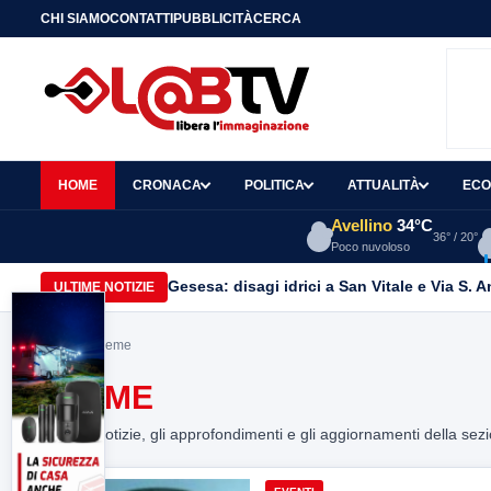
CHI SIAMO
CONTATTI
PUBBLICITÀ
CERCA
HOME
CRONACA
POLITICA
ATTUALITÀ
ECO
Avellino
34°C
36° / 20°
Poco nuvoloso
Gesesa: disagi idrici a San Vitale e Via S. 
ULTIME NOTIZIE
Home
> inieme
INIEME
Tutte le notizie, gli approfondimenti e gli aggiornamenti della sez