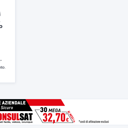
i
a
o
o”
nto.