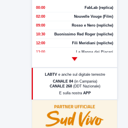
00:00
FabLab (replica)
02:00
Nouvelle Vouge (Film)
09:00
Rosso e Nero (repliche)
10:30
Buonissimo Red Roger (repliche)
12:00
Fili Meridiani (repliche)
13:00
La Mappa dei Piaceri
14:00
LabNews
17:00
LabNews (replica)
LABTV
e anche sul digitale terrestre
18:30
Di Faccia e di Profilo (repliche)
CANALE 84
(in Campania)
CANALE 268
(DDT Nazionale)
19:30
LabNews (Diretta)
E sulla nostra
APP
21:00
Free Sport
23:00
LabNews (replica)