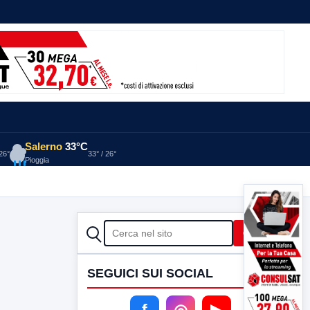
Salerno
33°C
 26°
33° / 26°
Pioggia
CERCA
Cerca
SEGUICI SUI SOCIAL
f
◎
▶