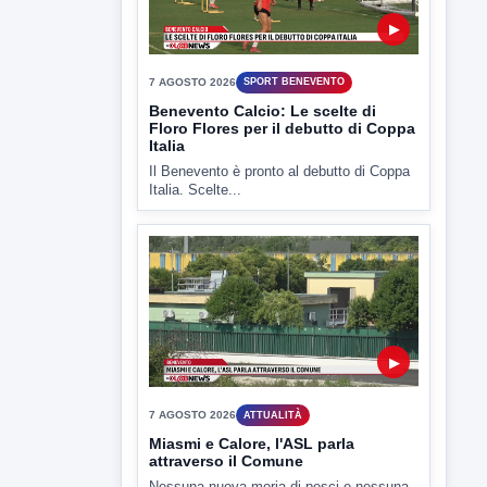
▶
7 AGOSTO 2026
SPORT BENEVENTO
Benevento Calcio: Le scelte di
Floro Flores per il debutto di Coppa
Italia
Il Benevento è pronto al debutto di Coppa
Italia. Scelte...
▶
7 AGOSTO 2026
ATTUALITÀ
Miasmi e Calore, l'ASL parla
attraverso il Comune
Nessuna nuova moria di pesci e nessuna