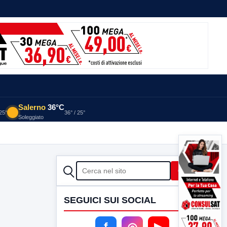
Salerno
36°C
 25°
36° / 25°
Soleggiato
CERCA
Cerca
SEGUICI SUI SOCIAL
f
◎
▶