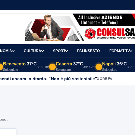
NOMIA
CULTURA
SPORT
PALINSESTO
FORMAT TV
Benevento
37°C
Caserta
37°C
Napoli
36°C
38° / 18°
39° / 23°
36° /
Soleggiato
Soleggiato
Soleggiato
ipendi ancora in ritardo: “Non è più sostenibile”
3 ORE FA
ione.