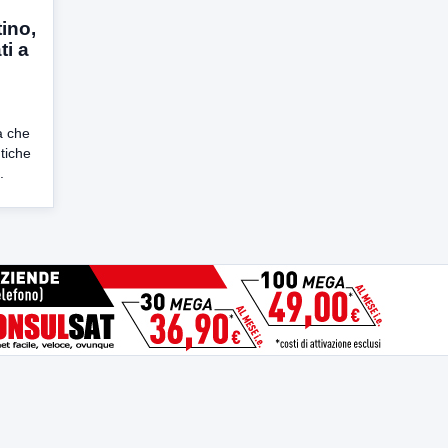
ino,
ti a
a che
tiche
.