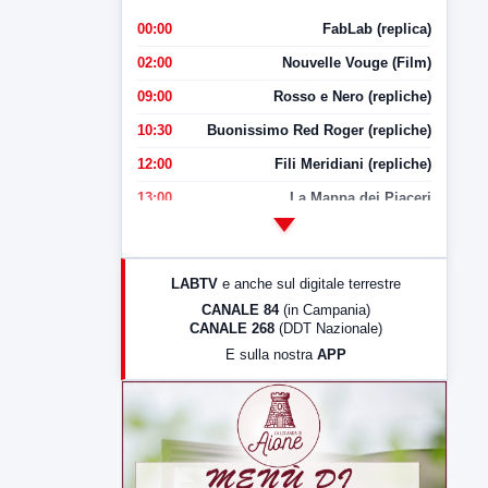
00:00
FabLab (replica)
02:00
Nouvelle Vouge (Film)
09:00
Rosso e Nero (repliche)
10:30
Buonissimo Red Roger (repliche)
12:00
Fili Meridiani (repliche)
13:00
La Mappa dei Piaceri
14:00
LabNews
17:00
LabNews (replica)
LABTV
e anche sul digitale terrestre
18:30
Di Faccia e di Profilo (repliche)
CANALE 84
(in Campania)
CANALE 268
(DDT Nazionale)
19:30
LabNews (Diretta)
E sulla nostra
APP
21:00
Free Sport
23:00
LabNews (replica)