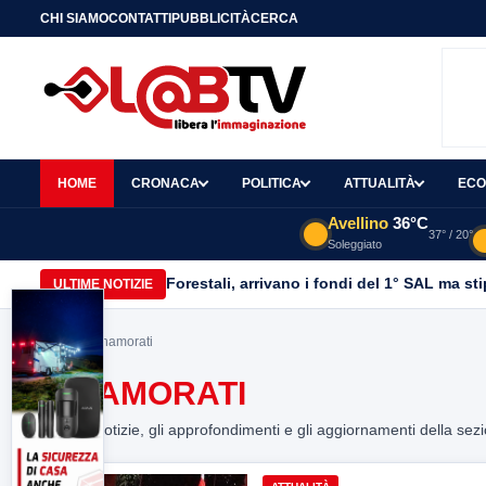
CHI SIAMO
CONTATTI
PUBBLICITÀ
CERCA
HOME
CRONACA
POLITICA
ATTUALITÀ
ECO
Avellino
36°C
37° / 20°
Soleggiato
Forestali, arrivano i fondi del 1° SAL ma st
ULTIME NOTIZIE
Home
> innamorati
INNAMORATI
Tutte le notizie, gli approfondimenti e gli aggiornamenti della sez