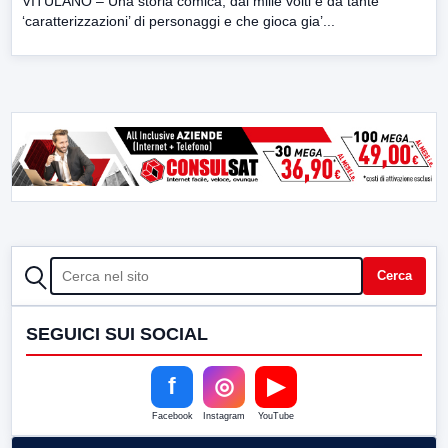
VITULANO – Una storia comica, dai mille volti e da tante
‘caratterizzazioni’ di personaggi e che gioca gia’...
CERCA
Cerca
SEGUICI SUI SOCIAL
f
◎
▶
Facebook
Instagram
YouTube