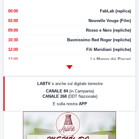
00:00
FabLab (replica)
02:00
Nouvelle Vouge (Film)
09:00
Rosso e Nero (repliche)
10:30
Buonissimo Red Roger (repliche)
12:00
Fili Meridiani (repliche)
13:00
La Mappa dei Piaceri
14:00
LabNews
17:00
LabNews (replica)
LABTV
e anche sul digitale terrestre
18:30
Di Faccia e di Profilo (repliche)
CANALE 84
(in Campania)
CANALE 268
(DDT Nazionale)
19:30
LabNews (Diretta)
E sulla nostra
APP
21:00
Free Sport
23:00
LabNews (replica)