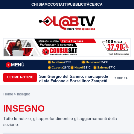
CHI SIAMO
CONTATTI
PUBBLICITÀ
CERCA
Avellino
22°C
Benevento
24°C
MENÙ
+
Caserta
26°C
Napoli
28°C
Salerno
27°C
San Giorgio del Sannio, marciapiede
ULTIME NOTIZIE
7 ORE FA
di via Falcone e Borsellino: Zampetti e
Lombardi replicano alle polemiche
Home
> insegno
INSEGNO
Tutte le notizie, gli approfondimenti e gli aggiornamenti della
sezione.